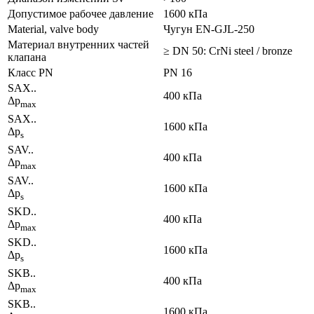
Допустимое рабочее давление
1600 кПа
Material, valve body
Чугун EN-GJL-250
Материал внутренних частeй
≥ DN 50: CrNi steel / bronze
клапана
Класс PN
PN 16
SAX..
400 кПа
Δp
max
SAX..
1600 кПа
Δp
s
SAV..
400 кПа
Δp
max
SAV..
1600 кПа
Δp
s
SKD..
400 кПа
Δp
max
SKD..
1600 кПа
Δp
s
SKB..
400 кПа
Δp
max
SKB..
1600 кПа