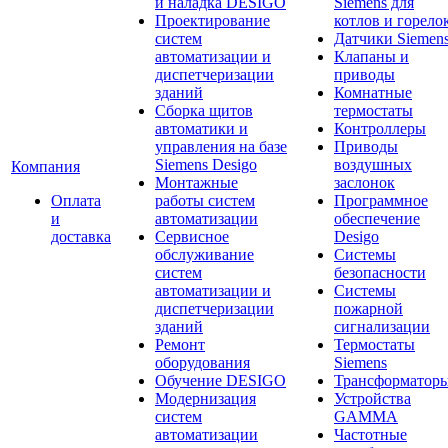
и наладка DESIGO
Siemens для
Проектирование
котлов и горело
систем
Датчики Siemen
автоматизации и
Клапаны и
диспетчеризации
приводы
зданий
Комнатные
Сборка щитов
термостаты
автоматики и
Контроллеры
управления на базе
Приводы
Siemens Desigo
воздушных
Компания
Монтажные
заслонок
Оплата
работы систем
Программное
и
автоматизации
обеспечение
доставка
Сервисное
Desigo
обслуживание
Системы
систем
безопасности
автоматизации и
Системы
диспетчеризации
пожарной
зданий
сигнализации
Ремонт
Термостаты
оборудования
Siemens
Обучение DESIGO
Трансформатор
Модернизация
Устройства
систем
GAMMA
автоматизации
Частотные