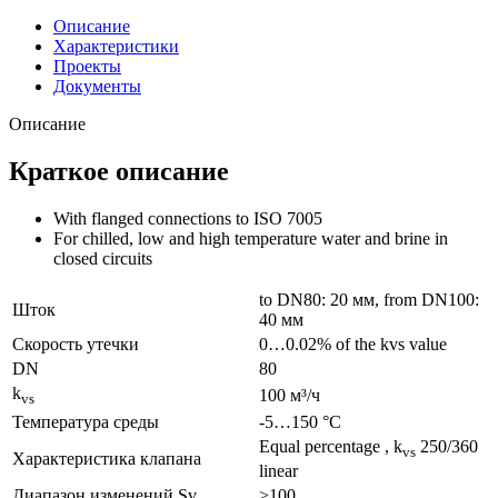
Описание
Характеристики
Проекты
Документы
Описание
Краткое описание
With flanged connections to ISO 7005
For chilled, low and high temperature water and brine in
closed circuits
to DN80: 20 мм, from DN100:
Шток
40 мм
Скорость утечки
0…0.02% of the kvs value
DN
80
k
100 м³/ч
vs
Температура среды
-5…150 °C
Equal percentage , k
250/360
vs
Характеристика клапана
linear
Диапазон изменений Sv
>100