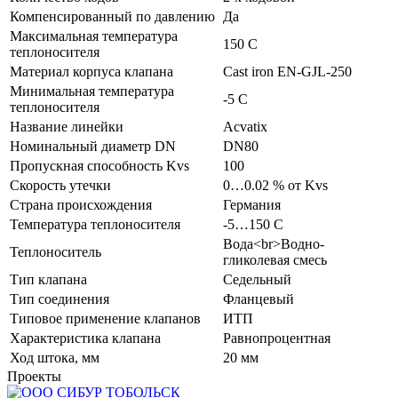
Компенсированный по давлению
Да
Максимальная температура
150 C
теплоносителя
Материал корпуса клапана
Cast iron EN-GJL-250
Минимальная температура
-5 C
теплоносителя
Название линейки
Acvatix
Номинальный диаметр DN
DN80
Пропускная способность Kvs
100
Скорость утечки
0…0.02 % от Kvs
Страна происхождения
Германия
Температура теплоносителя
-5…150 C
Вода<br>Водно-
Теплоноситель
гликолевая смесь
Тип клапана
Седельный
Тип соединения
Фланцевый
Типовое применение клапанов
ИТП
Характеристика клапана
Равнопроцентная
Ход штока, мм
20 мм
Проекты