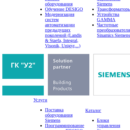
оборудования
Siemens
Обучение DESIGO
Трансформатор
Модернизация
Устройства
систем
GAMMA
автоматизации
Частотные
предыдущих
преобразовател
поколений (Landis
Sinamics Siemens
& Staefa, Integral,
Visonik, Unigyr,...)
Услуги
Поставка
Каталог
оборудования
Siemens
Блоки
Программирование
управления