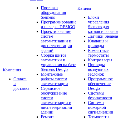
Поставка
Каталог
оборудования
Siemens
Блоки
Программирование
управления
и наладка DESIGO
Siemens для
Проектирование
котлов и горело
систем
Датчики Siemen
автоматизации и
Клапаны и
диспетчеризации
приводы
зданий
Комнатные
Сборка щитов
термостаты
автоматики и
Контроллеры
управления на базе
Приводы
Siemens Desigo
воздушных
Компания
Монтажные
заслонок
Оплата
работы систем
Программное
и
автоматизации
обеспечение
доставка
Сервисное
Desigo
обслуживание
Системы
систем
безопасности
автоматизации и
Системы
диспетчеризации
пожарной
зданий
сигнализации
Ремонт
Термостаты