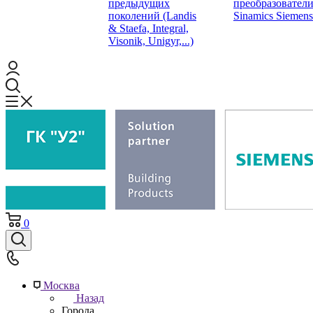
предыдущих
преобразовател
поколений (Landis
Sinamics Siemens
& Staefa, Integral,
Visonik, Unigyr,...)
0
Москва
Назад
Города