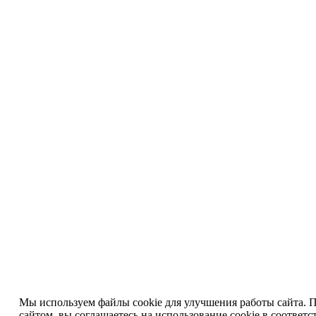
Мы используем файлы cookie для улучшения работы сайта. 
сайтом, вы
соглашаетесь на использование cookie
в соответс