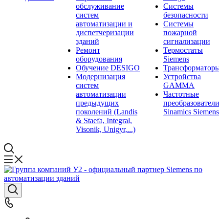
обслуживание
Системы
систем
безопасности
автоматизации и
Системы
диспетчеризации
пожарной
зданий
сигнализации
Ремонт
Термостаты
оборудования
Siemens
Обучение DESIGO
Трансформатор
Модернизация
Устройства
систем
GAMMA
автоматизации
Частотные
предыдущих
преобразовател
поколений (Landis
Sinamics Siemens
& Staefa, Integral,
Visonik, Unigyr,...)