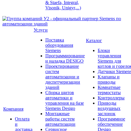
& Staefa, Integral,
Visonik, Unigyr,...)
Услуги
Поставка
Каталог
оборудования
Siemens
Блоки
Программирование
управления
и наладка DESIGO
Siemens для
Проектирование
котлов и горело
систем
Датчики Siemen
автоматизации и
Клапаны и
диспетчеризации
приводы
зданий
Комнатные
Сборка щитов
термостаты
автоматики и
Контроллеры
управления на базе
Приводы
Siemens Desigo
воздушных
Компания
Монтажные
заслонок
Оплата
работы систем
Программное
и
автоматизации
обеспечение
доставка
Сервисное
Desigo