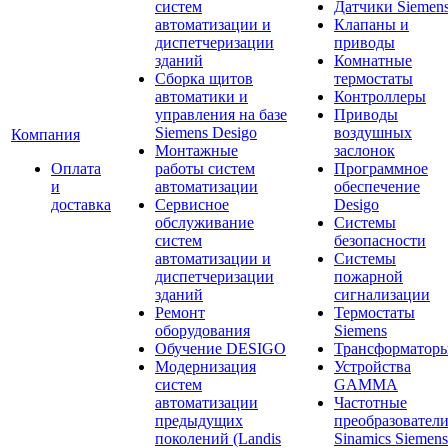
систем
Датчики Siemen
автоматизации и
Клапаны и
диспетчеризации
приводы
зданий
Комнатные
Сборка щитов
термостаты
автоматики и
Контроллеры
управления на базе
Приводы
Siemens Desigo
воздушных
Компания
Монтажные
заслонок
Оплата
работы систем
Программное
и
автоматизации
обеспечение
доставка
Сервисное
Desigo
обслуживание
Системы
систем
безопасности
автоматизации и
Системы
диспетчеризации
пожарной
зданий
сигнализации
Ремонт
Термостаты
оборудования
Siemens
Обучение DESIGO
Трансформатор
Модернизация
Устройства
систем
GAMMA
автоматизации
Частотные
предыдущих
преобразовател
поколений (Landis
Sinamics Siemens