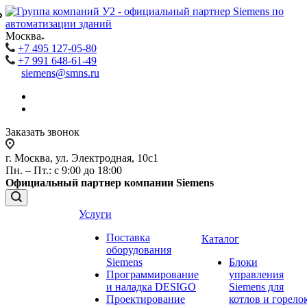
₽
₽
Москва
+7 495 127-05-80
+7 991 648-61-49
siemens@smns.ru
Заказать звонок
г. Москва, ул. Электродная, 10с1
Пн. – Пт.: с 9:00 до 18:00
Официальный партнер компании Siemens
Услуги
Поставка
Каталог
оборудования
Siemens
Блоки
Программирование
управления
и наладка DESIGO
Siemens для
Проектирование
котлов и горело