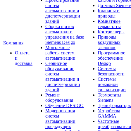
Проектирование
котлов и горело
систем
Датчики Siemen
автоматизации и
Клапаны и
диспетчеризации
приводы
зданий
Комнатные
Сборка щитов
термостаты
автоматики и
Контроллеры
управления на базе
Приводы
Siemens Desigo
воздушных
Компания
Монтажные
заслонок
Оплата
работы систем
Программное
и
автоматизации
обеспечение
доставка
Сервисное
Desigo
обслуживание
Системы
систем
безопасности
автоматизации и
Системы
диспетчеризации
пожарной
зданий
сигнализации
Ремонт
Термостаты
оборудования
Siemens
Обучение DESIGO
Трансформатор
Модернизация
Устройства
систем
GAMMA
автоматизации
Частотные
предыдущих
преобразовател