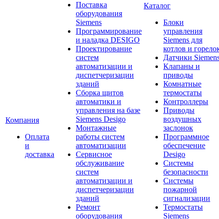
Поставка
Каталог
оборудования
Siemens
Блоки
Программирование
управления
и наладка DESIGO
Siemens для
Проектирование
котлов и горело
систем
Датчики Siemen
автоматизации и
Клапаны и
диспетчеризации
приводы
зданий
Комнатные
Сборка щитов
термостаты
автоматики и
Контроллеры
управления на базе
Приводы
Siemens Desigo
воздушных
Компания
Монтажные
заслонок
Оплата
работы систем
Программное
и
автоматизации
обеспечение
доставка
Сервисное
Desigo
обслуживание
Системы
систем
безопасности
автоматизации и
Системы
диспетчеризации
пожарной
зданий
сигнализации
Ремонт
Термостаты
оборудования
Siemens