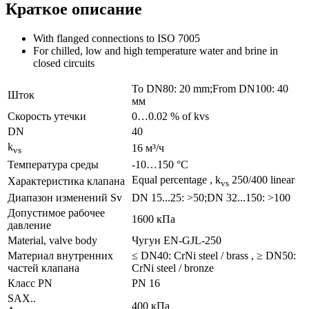
Краткое описание
With flanged connections to ISO 7005
For chilled, low and high temperature water and brine in
closed circuits
To DN80: 20 mm;From DN100: 40
Шток
мм
Скорость утечки
0…0.02 % of kvs
DN
40
k
16 м³/ч
vs
Температура среды
-10…150 °C
Equal percentage , k
250/400 linear
Характеристика клапана
vs
Диапазон изменений Sv
DN 15...25: >50;DN 32...150: >100
Допустимое рабочее
1600 кПа
давление
Material, valve body
Чугун EN-GJL-250
Материал внутренних
≤ DN40: CrNi steel / brass , ≥ DN50:
частeй клапана
CrNi steel / bronze
Класс PN
PN 16
SAX..
400 кПа