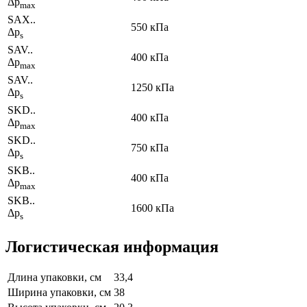
Δp
max
SAX..
550 кПа
Δp
s
SAV..
400 кПа
Δp
max
SAV..
1250 кПа
Δp
s
SKD..
400 кПа
Δp
max
SKD..
750 кПа
Δp
s
SKB..
400 кПа
Δp
max
SKB..
1600 кПа
Δp
s
Логистическая информация
Длина упаковки, см
33,4
Ширина упаковки, см
38