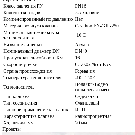
Класс давления PN
PN16
Количество ходов
2-х ходовой
Компенсированный по давлению
Нет
Материал корпуса клапана
Cast iron EN-GJL-250
Минимальная температура
-10 C
теплоносителя
Название линейки
Acvatix
Номинальный диаметр DN
DN40
Пропускная способность Kvs
16
Скорость утечки
0…0.02 % от Kvs
Страна происхождения
Германия
Температура теплоносителя
-10...150 C
Вода<br>Водно-
Теплоноситель
гликолевая смесь
Тип клапана
Седельный
Тип соединения
Фланцевый
Типовое применение клапанов
ИТП
Характеристика клапана
Равнопроцентная
Ход штока, мм
20 мм
Проекты