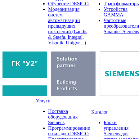
Обучение DESIGO
Трансформатор
Модернизация
Устройства
систем
GAMMA
автоматизации
Частотные
предыдущих
преобразовател
поколений (Landis
Sinamics Siemens
& Staefa, Integral,
Visonik, Unigyr,...)
Услуги
Поставка
Каталог
оборудования
Siemens
Блоки
Программирование
управления
и наладка DESIGO
Siemens для