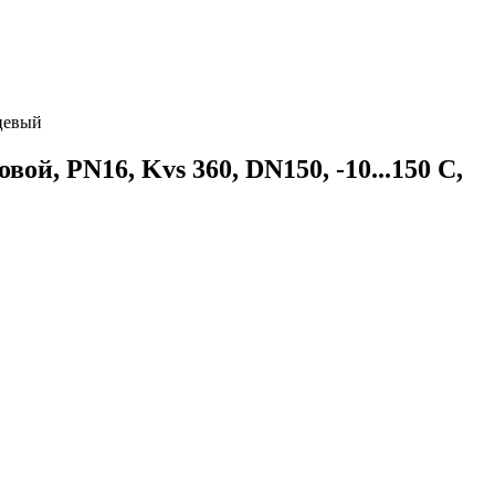
нцевый
й, PN16, Kvs 360, DN150, -10...150 C,