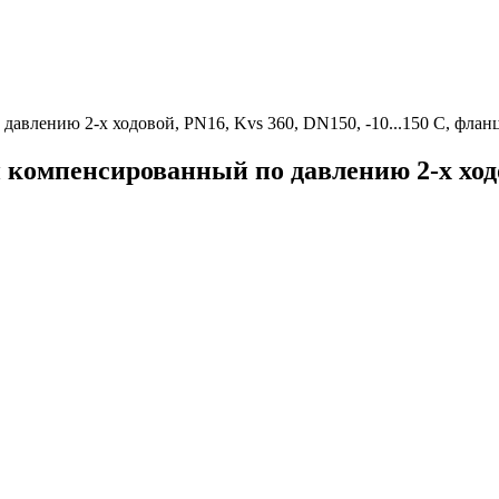
авлению 2-х ходовой, PN16, Kvs 360, DN150, -10...150 C, фла
омпенсированный по давлению 2-х ходово