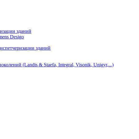
ризации зданий
mens Desigo
диспетчеризации зданий
ний (Landis & Staefa, Integral, Visonik, Unigyr,...)