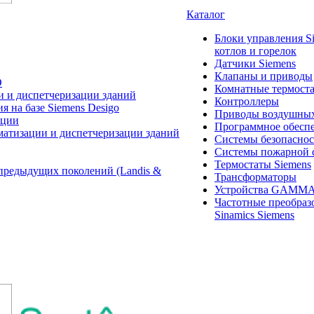
Каталог
Блоки управления S
котлов и горелок
Датчики Siemens
Клапаны и приводы
O
Комнатные термост
и и диспетчеризации зданий
Контроллеры
 на базе Siemens Desigo
Приводы воздушных
ации
Программное обеспе
матизации и диспетчеризации зданий
Системы безопасно
Системы пожарной 
Термостаты Siemens
предыдущих поколений (Landis &
Трансформаторы
Устройства GAMM
Частотные преобраз
Sinamics Siemens