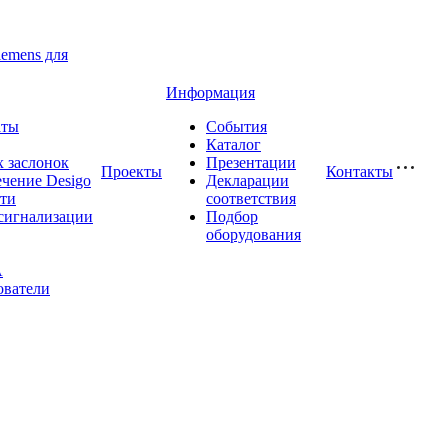
iemens для
Информация
аты
События
Каталог
 заслонок
Презентации
Проекты
Контакты
чение Desigo
Декларации
сти
соответствия
сигнализации
Подбор
оборудования
A
ователи