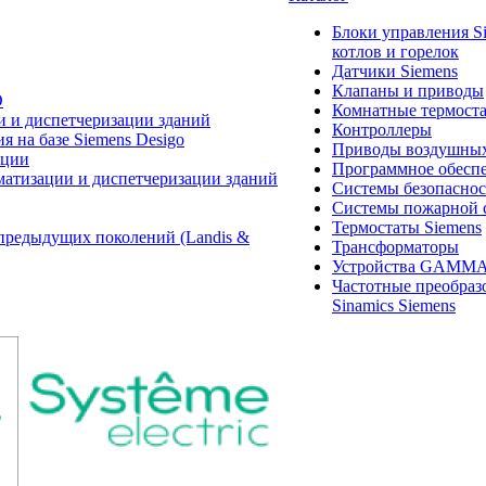
Блоки управления S
котлов и горелок
Датчики Siemens
Клапаны и приводы
O
Комнатные термост
и и диспетчеризации зданий
Контроллеры
 на базе Siemens Desigo
Приводы воздушных
ации
Программное обеспе
матизации и диспетчеризации зданий
Системы безопасно
Системы пожарной 
Термостаты Siemens
предыдущих поколений (Landis &
Трансформаторы
Устройства GAMM
Частотные преобраз
Sinamics Siemens