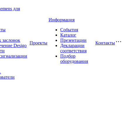
iemens для
Информация
аты
События
Каталог
 заслонок
Презентации
Проекты
Контакты
чение Desigo
Декларации
сти
соответствия
сигнализации
Подбор
оборудования
A
ователи