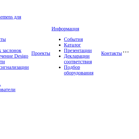
iemens для
Информация
аты
События
Каталог
 заслонок
Презентации
Проекты
Контакты
чение Desigo
Декларации
сти
соответствия
сигнализации
Подбор
оборудования
A
ователи