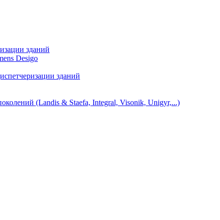
ризации зданий
mens Desigo
диспетчеризации зданий
ний (Landis & Staefa, Integral, Visonik, Unigyr,...)