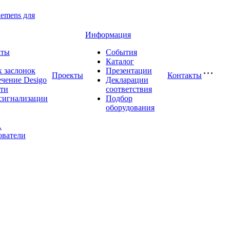
iemens для
Информация
аты
События
Каталог
 заслонок
Презентации
Проекты
Контакты
чение Desigo
Декларации
сти
соответствия
сигнализации
Подбор
оборудования
A
ователи