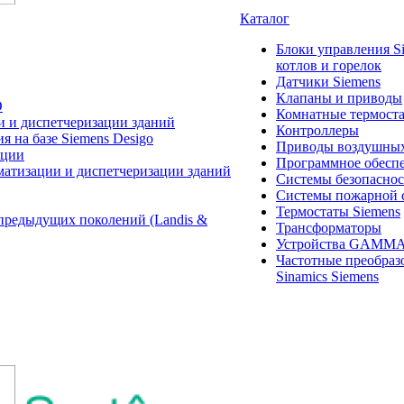
Каталог
Блоки управления S
котлов и горелок
Датчики Siemens
Клапаны и приводы
O
Комнатные термост
и и диспетчеризации зданий
Контроллеры
 на базе Siemens Desigo
Приводы воздушных
ации
Программное обеспе
матизации и диспетчеризации зданий
Системы безопасно
Системы пожарной 
Термостаты Siemens
предыдущих поколений (Landis &
Трансформаторы
Устройства GAMM
Частотные преобраз
Sinamics Siemens