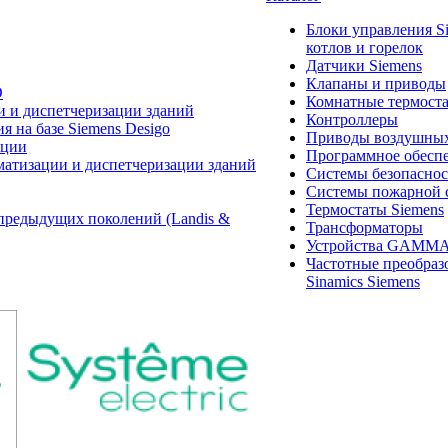
Блоки управления S
котлов и горелок
Датчики Siemens
Клапаны и приводы
O
Комнатные термост
и и диспетчеризации зданий
Контроллеры
 на базе Siemens Desigo
Приводы воздушных
ации
Программное обеспе
матизации и диспетчеризации зданий
Системы безопасно
Системы пожарной 
Термостаты Siemens
предыдущих поколений (Landis &
Трансформаторы
Устройства GAMM
Частотные преобраз
Sinamics Siemens