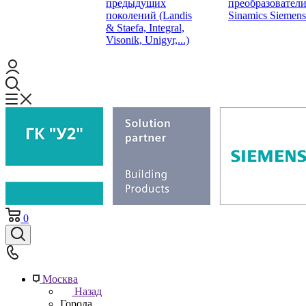
предыдущих
преобразовател
поколений (Landis
Sinamics Siemens
& Staefa, Integral,
Visonik, Unigyr,...)
0
Москва
Назад
Города