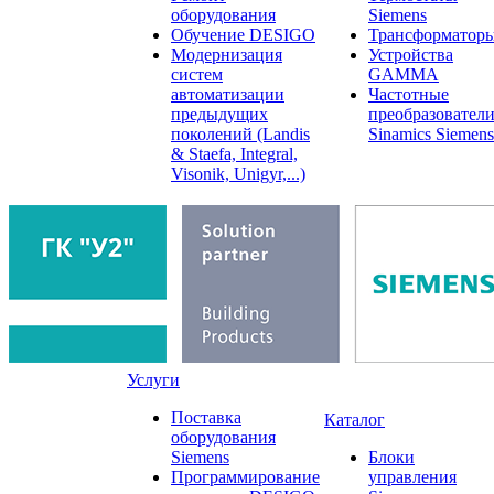
оборудования
Siemens
Обучение DESIGO
Трансформатор
Модернизация
Устройства
систем
GAMMA
автоматизации
Частотные
предыдущих
преобразовател
поколений (Landis
Sinamics Siemens
& Staefa, Integral,
Visonik, Unigyr,...)
Услуги
Поставка
Каталог
оборудования
Siemens
Блоки
Программирование
управления