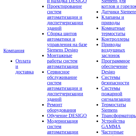
и наладка DESIGO
Siemens для
Проектирование
котлов и горело
систем
Датчики Siemen
автоматизации и
Клапаны и
диспетчеризации
приводы
зданий
Комнатные
Сборка щитов
термостаты
автоматики и
Контроллеры
управления на базе
Приводы
Siemens Desigo
воздушных
Компания
Монтажные
заслонок
Оплата
работы систем
Программное
и
автоматизации
обеспечение
доставка
Сервисное
Desigo
обслуживание
Системы
систем
безопасности
автоматизации и
Системы
диспетчеризации
пожарной
зданий
сигнализации
Ремонт
Термостаты
оборудования
Siemens
Обучение DESIGO
Трансформатор
Модернизация
Устройства
систем
GAMMA
автоматизации
Частотные