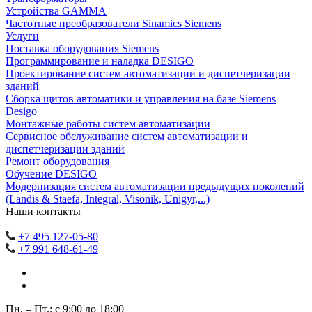
Устройства GAMMA
Частотные преобразователи Sinamics Siemens
Услуги
Поставка оборудования Siemens
Программирование и наладка DESIGO
Проектирование систем автоматизации и диспетчеризации
зданий
Сборка щитов автоматики и управления на базе Siemens
Desigo
Монтажные работы систем автоматизации
Сервисное обслуживание систем автоматизации и
диспетчеризации зданий
Ремонт оборудования
Обучение DESIGO
Модернизация систем автоматизации предыдущих поколений
(Landis & Staefa, Integral, Visonik, Unigyr,...)
Наши контакты
+7 495 127-05-80
+7 991 648-61-49
Пн. – Пт.: с 9:00 до 18:00