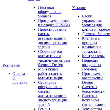
Поставка
Каталог
оборудования
Siemens
Блоки
Программирование
управления
и наладка DESIGO
Siemens для
Проектирование
котлов и горело
систем
Датчики Siemen
автоматизации и
Клапаны и
диспетчеризации
приводы
зданий
Комнатные
Сборка щитов
термостаты
автоматики и
Контроллеры
управления на базе
Приводы
Siemens Desigo
воздушных
Компания
Монтажные
заслонок
Оплата
работы систем
Программное
и
автоматизации
обеспечение
доставка
Сервисное
Desigo
обслуживание
Системы
систем
безопасности
автоматизации и
Системы
диспетчеризации
пожарной
зданий
сигнализации
Ремонт
Термостаты