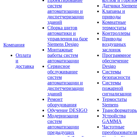
Проектирование
котлов и горело
систем
Датчики Siemen
автоматизации и
Клапаны и
диспетчеризации
приводы
зданий
Комнатные
Сборка щитов
термостаты
автоматики и
Контроллеры
управления на базе
Приводы
Siemens Desigo
воздушных
Компания
Монтажные
заслонок
Оплата
работы систем
Программное
и
автоматизации
обеспечение
доставка
Сервисное
Desigo
обслуживание
Системы
систем
безопасности
автоматизации и
Системы
диспетчеризации
пожарной
зданий
сигнализации
Ремонт
Термостаты
оборудования
Siemens
Обучение DESIGO
Трансформатор
Модернизация
Устройства
систем
GAMMA
автоматизации
Частотные
предыдущих
преобразовател