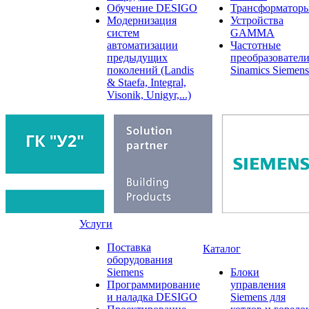
Обучение DESIGO
Трансформатор
Модернизация
Устройства
систем
GAMMA
автоматизации
Частотные
предыдущих
преобразовател
поколений (Landis
Sinamics Siemens
& Staefa, Integral,
Visonik, Unigyr,...)
Услуги
Поставка
Каталог
оборудования
Siemens
Блоки
Программирование
управления
и наладка DESIGO
Siemens для