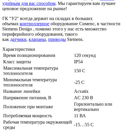
удобным для вас способом
. Мы гарантируем вам лучшее
ценовое предложение на рынке!
ГК "У2" всегда держит на складах в больших
объемах
контроллерное
оборудование Сименс, в частности
Siemens Desigo , помимо этого у нас есть множество
периферийного оборудования, такого
как
датчики
,
клапаны
,
приводы
Siemens.
Характеристики
Время позиционирования
120 секунд
Класс защиты
IP54
Максимальная температура
150 C
теплоносителя
Минимальная температура
-25 C
теплоносителя
Название линейки
Acvatix
Напряжение питания, В
AC 230 В
Горизонтально или
Положение при монтаже
вертикально
Потребляемая мощность
11 ВА
Рабочая температура окружающей
-15…55 C
среды