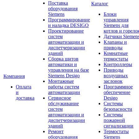
Поставка
Каталог
оборудования
Siemens
Блоки
Программирование
управления
и наладка DESIGO
Siemens для
Проектирование
котлов и горело
систем
Датчики Siemen
автоматизации и
Клапаны и
диспетчеризации
приводы
зданий
Комнатные
Сборка щитов
термостаты
автоматики и
Контроллеры
управления на базе
Приводы
Siemens Desigo
воздушных
Компания
Монтажные
заслонок
Оплата
работы систем
Программное
и
автоматизации
обеспечение
доставка
Сервисное
Desigo
обслуживание
Системы
систем
безопасности
автоматизации и
Системы
диспетчеризации
пожарной
зданий
сигнализации
Ремонт
Термостаты
оборудования
Siemens