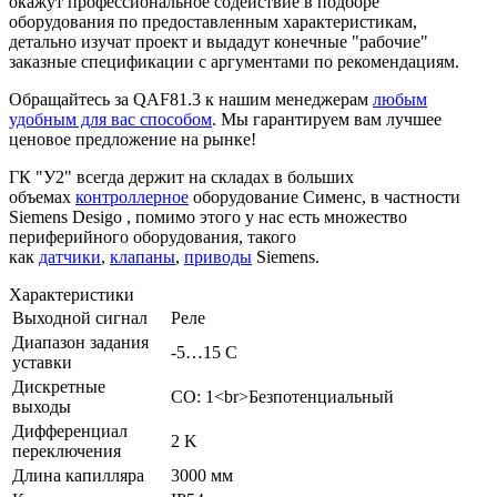
окажут профессиональное содействие в подборе
оборудования по предоставленным характеристикам,
детально изучат проект и выдадут конечные "рабочие"
заказные спецификации с аргументами по рекомендациям.
Обращайтесь за QAF81.3 к нашим менеджерам
любым
удобным для вас способом
. Мы гарантируем вам лучшее
ценовое предложение на рынке!
ГК "У2" всегда держит на складах в больших
объемах
контроллерное
оборудование Сименс, в частности
Siemens Desigo , помимо этого у нас есть множество
периферийного оборудования, такого
как
датчики
,
клапаны
,
приводы
Siemens.
Характеристики
Выходной сигнал
Реле
Диапазон задания
-5…15 C
уставки
Дискретные
CO: 1<br>Безпотенциальный
выходы
Дифференциал
2 K
переключения
Длина капилляра
3000 мм