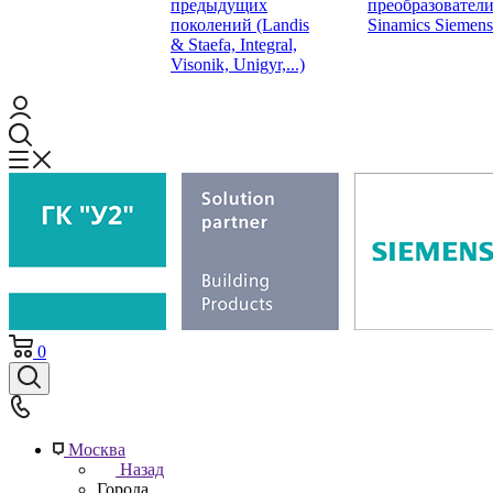
предыдущих
преобразовател
поколений (Landis
Sinamics Siemens
& Staefa, Integral,
Visonik, Unigyr,...)
0
Москва
Назад
Города