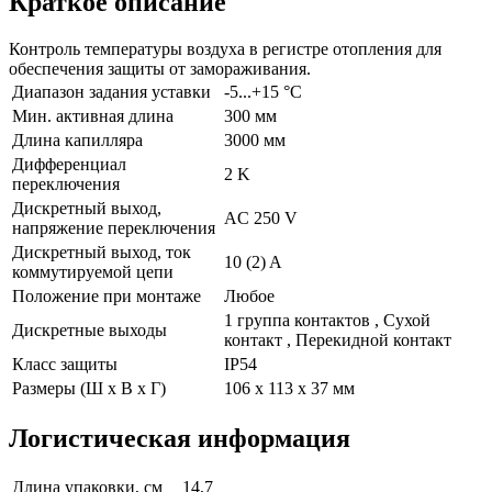
Краткое описание
Контроль температуры воздуха в регистре отопления для
обеспечения защиты от замораживания.
Диапазон задания уставки
-5...+15 °C
Мин. активная длина
300 мм
Длина капилляра
3000 мм
Дифференциал
2 K
переключения
Дискретный выход,
AC 250 V
напряжение переключения
Дискретный выход, ток
10 (2) A
коммутируемой цепи
Положение при монтаже
Любое
1 группа контактов , Сухой
Дискретные выходы
контакт , Перекидной контакт
Класс защиты
IP54
Размеры (Ш х В х Г)
106 x 113 x 37 мм
Логистическая информация
Длина упаковки, см
14,7