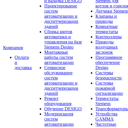
и наладка DESIGO
Siemens для
Проектирование
котлов и горело
систем
Датчики Siemen
автоматизации и
Клапаны и
диспетчеризации
приводы
зданий
Комнатные
Сборка щитов
термостаты
автоматики и
Контроллеры
управления на базе
Приводы
Siemens Desigo
воздушных
Компания
Монтажные
заслонок
Оплата
работы систем
Программное
и
автоматизации
обеспечение
доставка
Сервисное
Desigo
обслуживание
Системы
систем
безопасности
автоматизации и
Системы
диспетчеризации
пожарной
зданий
сигнализации
Ремонт
Термостаты
оборудования
Siemens
Обучение DESIGO
Трансформатор
Модернизация
Устройства
систем
GAMMA
автоматизации
Частотные