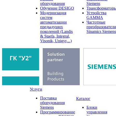
оборудования
Siemens
Обучение DESIGO
Трансформатор
Модернизация
Устройства
систем
GAMMA
автоматизации
Частотные
предыдущих
преобразовател
поколений (Landis
Sinamics Siemens
& Staefa, Integral,
Visonik, Unigyr,...)
Услуги
Поставка
Каталог
оборудования
Siemens
Блоки
Программирование
управления