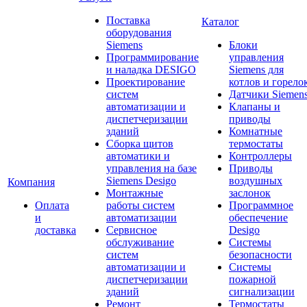
Поставка
Каталог
оборудования
Siemens
Блоки
Программирование
управления
и наладка DESIGO
Siemens для
Проектирование
котлов и горело
систем
Датчики Siemen
автоматизации и
Клапаны и
диспетчеризации
приводы
зданий
Комнатные
Сборка щитов
термостаты
автоматики и
Контроллеры
управления на базе
Приводы
Siemens Desigo
воздушных
Компания
Монтажные
заслонок
Оплата
работы систем
Программное
и
автоматизации
обеспечение
доставка
Сервисное
Desigo
обслуживание
Системы
систем
безопасности
автоматизации и
Системы
диспетчеризации
пожарной
зданий
сигнализации
Ремонт
Термостаты