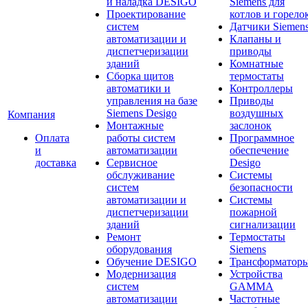
и наладка DESIGO
Siemens для
Проектирование
котлов и горело
систем
Датчики Siemen
автоматизации и
Клапаны и
диспетчеризации
приводы
зданий
Комнатные
Сборка щитов
термостаты
автоматики и
Контроллеры
управления на базе
Приводы
Siemens Desigo
воздушных
Компания
Монтажные
заслонок
Оплата
работы систем
Программное
и
автоматизации
обеспечение
доставка
Сервисное
Desigo
обслуживание
Системы
систем
безопасности
автоматизации и
Системы
диспетчеризации
пожарной
зданий
сигнализации
Ремонт
Термостаты
оборудования
Siemens
Обучение DESIGO
Трансформатор
Модернизация
Устройства
систем
GAMMA
автоматизации
Частотные