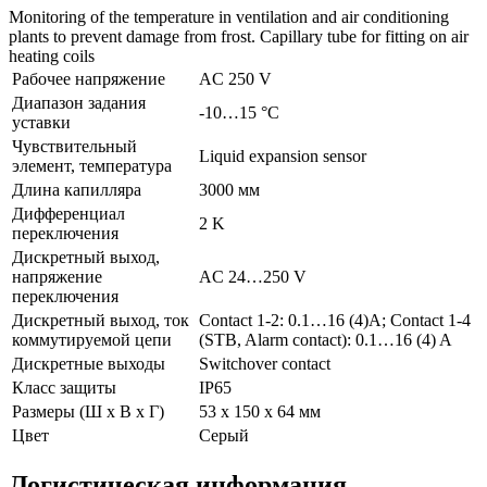
Monitoring of the temperature in ventilation and air conditioning
plants to prevent damage from frost. Capillary tube for fitting on air
heating coils
Рабочее напряжение
AC 250 V
Диапазон задания
-10…15 °C
уставки
Чувствительный
Liquid expansion sensor
элемент, температура
Длина капилляра
3000 мм
Дифференциал
2 K
переключения
Дискретный выход,
напряжение
AC 24…250 V
переключения
Дискретный выход, ток
Contact 1-2: 0.1…16 (4)A; Contact 1-4
коммутируемой цепи
(STB, Alarm contact): 0.1…16 (4) A
Дискретные выходы
Switchover contact
Класс защиты
IP65
Размеры (Ш х В х Г)
53 x 150 x 64 мм
Цвет
Серый
Логистическая информация