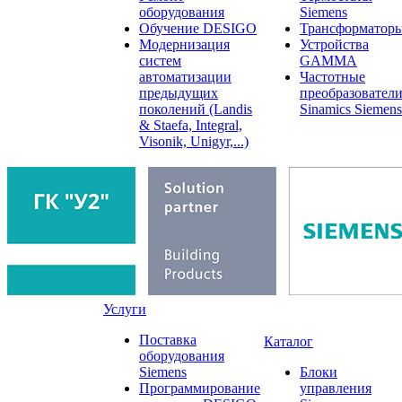
оборудования
Siemens
Обучение DESIGO
Трансформатор
Модернизация
Устройства
систем
GAMMA
автоматизации
Частотные
предыдущих
преобразовател
поколений (Landis
Sinamics Siemens
& Staefa, Integral,
Visonik, Unigyr,...)
Услуги
Поставка
Каталог
оборудования
Siemens
Блоки
Программирование
управления