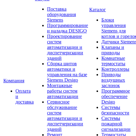
Поставка
Каталог
оборудования
Siemens
Блоки
Программирование
управления
и наладка DESIGO
Siemens для
Проектирование
котлов и горело
систем
Датчики Siemen
автоматизации и
Клапаны и
диспетчеризации
приводы
зданий
Комнатные
Сборка щитов
термостаты
автоматики и
Контроллеры
управления на базе
Приводы
Siemens Desigo
воздушных
Компания
Монтажные
заслонок
Оплата
работы систем
Программное
и
автоматизации
обеспечение
доставка
Сервисное
Desigo
обслуживание
Системы
систем
безопасности
автоматизации и
Системы
диспетчеризации
пожарной
зданий
сигнализации
Ремонт
Термостаты