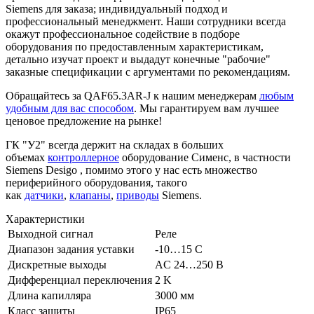
Siemens для заказа; индивидуальный подход и
профессиональный менеджмент. Наши сотрудники всегда
окажут профессиональное содействие в подборе
оборудования по предоставленным характеристикам,
детально изучат проект и выдадут конечные "рабочие"
заказные спецификации с аргументами по рекомендациям.
Обращайтесь за QAF65.3AR-J к нашим менеджерам
любым
удобным для вас способом
. Мы гарантируем вам лучшее
ценовое предложение на рынке!
ГК "У2" всегда держит на складах в больших
объемах
контроллерное
оборудование Сименс, в частности
Siemens Desigo , помимо этого у нас есть множество
периферийного оборудования, такого
как
датчики
,
клапаны
,
приводы
Siemens.
Характеристики
Выходной сигнал
Реле
Диапазон задания уставки
-10…15 C
Дискретные выходы
AC 24…250 В
Дифференциал переключения
2 K
Длина капилляра
3000 мм
Класс защиты
IP65