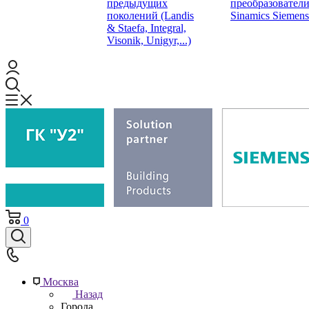
предыдущих
преобразовател
поколений (Landis
Sinamics Siemens
& Staefa, Integral,
Visonik, Unigyr,...)
0
Москва
Назад
Города