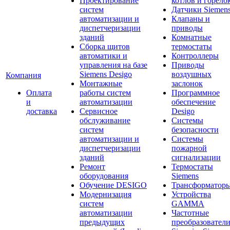
Проектирование
котлов и горело
систем
Датчики Siemen
автоматизации и
Клапаны и
диспетчеризации
приводы
зданий
Комнатные
Сборка щитов
термостаты
автоматики и
Контроллеры
управления на базе
Приводы
Siemens Desigo
воздушных
Компания
Монтажные
заслонок
Оплата
работы систем
Программное
и
автоматизации
обеспечение
доставка
Сервисное
Desigo
обслуживание
Системы
систем
безопасности
автоматизации и
Системы
диспетчеризации
пожарной
зданий
сигнализации
Ремонт
Термостаты
оборудования
Siemens
Обучение DESIGO
Трансформатор
Модернизация
Устройства
систем
GAMMA
автоматизации
Частотные
предыдущих
преобразовател