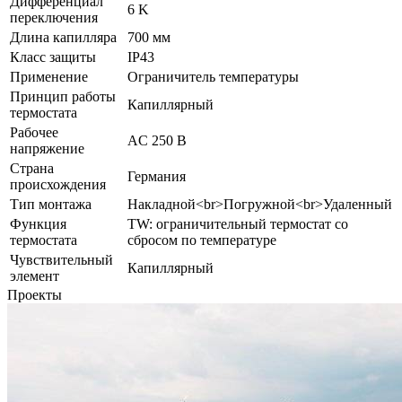
Дифференциал
6 K
переключения
Длина капилляра
700 мм
Класс защиты
IP43
Применение
Ограничитель температуры
Принцип работы
Капиллярный
термостата
Рабочее
AC 250 В
напряжение
Страна
Германия
происхождения
Тип монтажа
Накладной<br>Погружной<br>Удаленный
Функция
TW: ограничительный термостат со
термостата
сбросом по температуре
Чувствительный
Капиллярный
элемент
Проекты