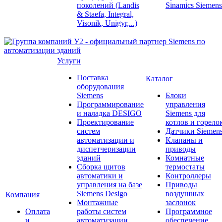
поколений (Landis
Sinamics Siemens
& Staefa, Integral,
Visonik, Unigyr,...)
Услуги
Поставка
Каталог
оборудования
Siemens
Блоки
Программирование
управления
и наладка DESIGO
Siemens для
Проектирование
котлов и горело
систем
Датчики Siemen
автоматизации и
Клапаны и
диспетчеризации
приводы
зданий
Комнатные
Сборка щитов
термостаты
автоматики и
Контроллеры
управления на базе
Приводы
Siemens Desigo
воздушных
Компания
Монтажные
заслонок
Оплата
работы систем
Программное
и
автоматизации
обеспечение