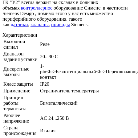
ГК "У2" всегда держит на складах в больших
объемах
контроллерное
оборудование Сименс, в частности
Siemens Desigo , помимо этого у нас есть множество
периферийного оборудования, такого
как
датчики
,
клапаны
,
приводы
Siemens.
Характеристики
Выходной
Реле
сигнал
Диапазон
20...90 C
задания уставки
1-
Дискретные
pin<br>Безпотенциальный<br>Переключающ
выходы
контакт
Класс защиты
IP20
Применение
Ограничитель температуры
Принцип
работы
Биметаллический
термостата
Рабочее
AC 24...250 В
напряжение
Страна
Италия
происхождения