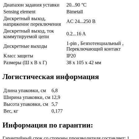
Диапазон задания уставки
20...90 °C
Sensing element
Bimetall
Дискретный выход,
AC 24...250 В
напряжение переключения
Дискретный выход, ток
0.2...16 A
коммутируемой цепи
1-pin , Безпотенциальный ,
Дискретные выходы
Переключающий контакт
Класс защиты
IP20
Размеры (Ш х В х Г)
38 x 105 x 42 мм
Логистическая информация
Длина упаковки, см
6,8
Ширина упаковки, см
12,9
Высота упаковки, см
5,7
Вес, кг
0,177
Информация по гарантии:
Гарантийный срок со стороны производителя составляет: 1