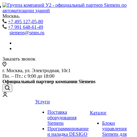
₽
₽
Москва
+7 495 127-05-80
+7 991 648-61-49
siemens@smns.ru
Заказать звонок
г. Москва, ул. Электродная, 10с1
Пн. – Пт.: с 9:00 до 18:00
Официальный партнер компании Siemens
Услуги
Поставка
Каталог
оборудования
Siemens
Блоки
Программирование
управления
и наладка DESIGO
Siemens для