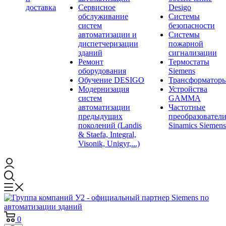
доставка
Сервисное
Desigo
обслуживание
Системы
систем
безопасности
автоматизации и
Системы
диспетчеризации
пожарной
зданий
сигнализации
Ремонт
Термостаты
оборудования
Siemens
Обучение DESIGO
Трансформатор
Модернизация
Устройства
систем
GAMMA
автоматизации
Частотные
предыдущих
преобразовател
поколений (Landis
Sinamics Siemens
& Staefa, Integral,
Visonik, Unigyr,...)
0