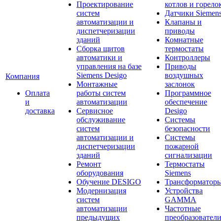
Проектирование
котлов и горело
систем
Датчики Siemen
автоматизации и
Клапаны и
диспетчеризации
приводы
зданий
Комнатные
Сборка щитов
термостаты
автоматики и
Контроллеры
управления на базе
Приводы
Siemens Desigo
воздушных
Компания
Монтажные
заслонок
Оплата
работы систем
Программное
и
автоматизации
обеспечение
доставка
Сервисное
Desigo
обслуживание
Системы
систем
безопасности
автоматизации и
Системы
диспетчеризации
пожарной
зданий
сигнализации
Ремонт
Термостаты
оборудования
Siemens
Обучение DESIGO
Трансформатор
Модернизация
Устройства
систем
GAMMA
автоматизации
Частотные
предыдущих
преобразовател