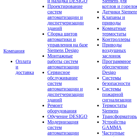
и наладка DESIGO
Siemens для
Проектирование
котлов и горело
систем
Датчики Siemen
автоматизации и
Клапаны и
диспетчеризации
приводы
зданий
Комнатные
Сборка щитов
термостаты
автоматики и
Контроллеры
управления на базе
Приводы
Siemens Desigo
воздушных
Компания
Монтажные
заслонок
Оплата
работы систем
Программное
и
автоматизации
обеспечение
доставка
Сервисное
Desigo
обслуживание
Системы
систем
безопасности
автоматизации и
Системы
диспетчеризации
пожарной
зданий
сигнализации
Ремонт
Термостаты
оборудования
Siemens
Обучение DESIGO
Трансформатор
Модернизация
Устройства
систем
GAMMA
автоматизации
Частотные