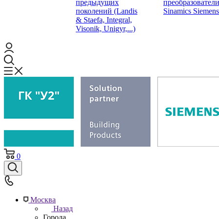
предыдущих
преобразовател
поколений (Landis
Sinamics Siemens
& Staefa, Integral,
Visonik, Unigyr,...)
0
Москва
Назад
Города