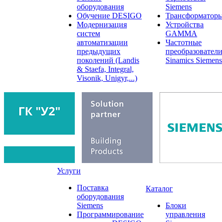
оборудования
Siemens
Обучение DESIGO
Трансформатор
Модернизация
Устройства
систем
GAMMA
автоматизации
Частотные
предыдущих
преобразовател
поколений (Landis
Sinamics Siemens
& Staefa, Integral,
Visonik, Unigyr,...)
Услуги
Поставка
Каталог
оборудования
Siemens
Блоки
Программирование
управления