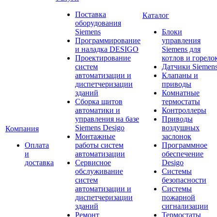
Поставка
Каталог
оборудования
Siemens
Блоки
Программирование
управления
и наладка DESIGO
Siemens для
Проектирование
котлов и горело
систем
Датчики Siemen
автоматизации и
Клапаны и
диспетчеризации
приводы
зданий
Комнатные
Сборка щитов
термостаты
автоматики и
Контроллеры
управления на базе
Приводы
Siemens Desigo
воздушных
Компания
Монтажные
заслонок
Оплата
работы систем
Программное
и
автоматизации
обеспечение
доставка
Сервисное
Desigo
обслуживание
Системы
систем
безопасности
автоматизации и
Системы
диспетчеризации
пожарной
зданий
сигнализации
Ремонт
Термостаты