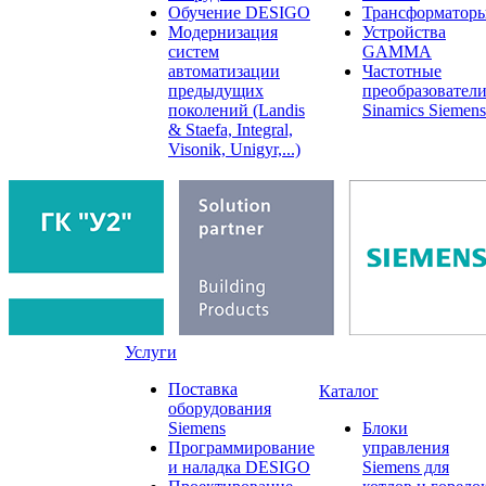
Обучение DESIGO
Трансформатор
Модернизация
Устройства
систем
GAMMA
автоматизации
Частотные
предыдущих
преобразовател
поколений (Landis
Sinamics Siemens
& Staefa, Integral,
Visonik, Unigyr,...)
Услуги
Поставка
Каталог
оборудования
Siemens
Блоки
Программирование
управления
и наладка DESIGO
Siemens для