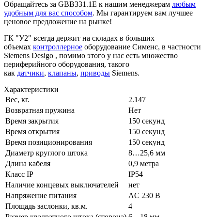
Обращайтесь за GBB331.1E к нашим менеджерам
любым
удобным для вас способом
. Мы гарантируем вам лучшее
ценовое предложение на рынке!
ГК "У2" всегда держит на складах в больших
объемах
контроллерное
оборудование Сименс, в частности
Siemens Desigo , помимо этого у нас есть множество
периферийного оборудования, такого
как
датчики
,
клапаны
,
приводы
Siemens.
Характеристики
Вес, кг.
2.147
Возвратная пружина
Нет
Время закрытия
150 секунд
Время открытия
150 секунд
Время позиционирования
150 секунд
Диаметр круглого штока
8…25,6 мм
Длина кабеля
0,9 метра
Класс IP
IP54
Наличие концевых выключателей
нет
Напряжение питания
AC 230 В
Площадь заслонки, кв.м.
4
Размер квадратного штока (сторона)
6…18 мм