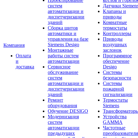
Проектирование
котлов и горело
систем
Датчики Siemen
автоматизации и
Клапаны и
диспетчеризации
приводы
зданий
Комнатные
Сборка щитов
термостаты
автоматики и
Контроллеры
управления на базе
Приводы
Siemens Desigo
воздушных
Компания
Монтажные
заслонок
Оплата
работы систем
Программное
и
автоматизации
обеспечение
доставка
Сервисное
Desigo
обслуживание
Системы
систем
безопасности
автоматизации и
Системы
диспетчеризации
пожарной
зданий
сигнализации
Ремонт
Термостаты
оборудования
Siemens
Обучение DESIGO
Трансформатор
Модернизация
Устройства
систем
GAMMA
автоматизации
Частотные
предыдущих
преобразовател