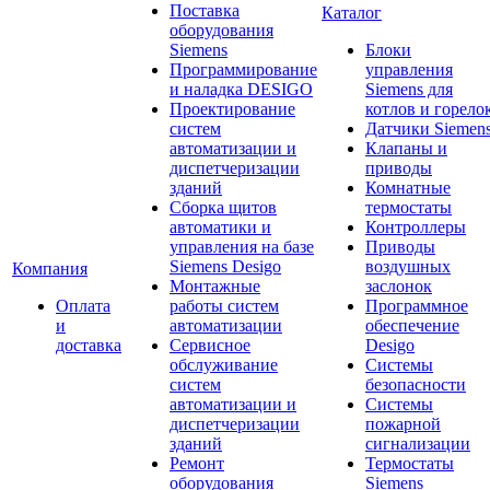
Поставка
Каталог
оборудования
Siemens
Блоки
Программирование
управления
и наладка DESIGO
Siemens для
Проектирование
котлов и горело
систем
Датчики Siemen
автоматизации и
Клапаны и
диспетчеризации
приводы
зданий
Комнатные
Сборка щитов
термостаты
автоматики и
Контроллеры
управления на базе
Приводы
Siemens Desigo
воздушных
Компания
Монтажные
заслонок
Оплата
работы систем
Программное
и
автоматизации
обеспечение
доставка
Сервисное
Desigo
обслуживание
Системы
систем
безопасности
автоматизации и
Системы
диспетчеризации
пожарной
зданий
сигнализации
Ремонт
Термостаты
оборудования
Siemens