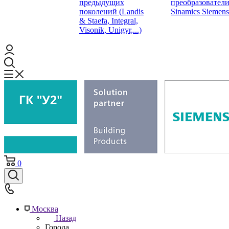
предыдущих
преобразовател
поколений (Landis
Sinamics Siemens
& Staefa, Integral,
Visonik, Unigyr,...)
0
Москва
Назад
Города