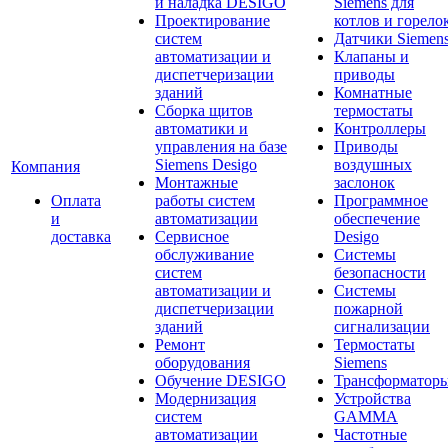
и наладка DESIGO
Siemens для
Проектирование
котлов и горело
систем
Датчики Siemen
автоматизации и
Клапаны и
диспетчеризации
приводы
зданий
Комнатные
Сборка щитов
термостаты
автоматики и
Контроллеры
управления на базе
Приводы
Siemens Desigo
воздушных
Компания
Монтажные
заслонок
Оплата
работы систем
Программное
и
автоматизации
обеспечение
доставка
Сервисное
Desigo
обслуживание
Системы
систем
безопасности
автоматизации и
Системы
диспетчеризации
пожарной
зданий
сигнализации
Ремонт
Термостаты
оборудования
Siemens
Обучение DESIGO
Трансформатор
Модернизация
Устройства
систем
GAMMA
автоматизации
Частотные