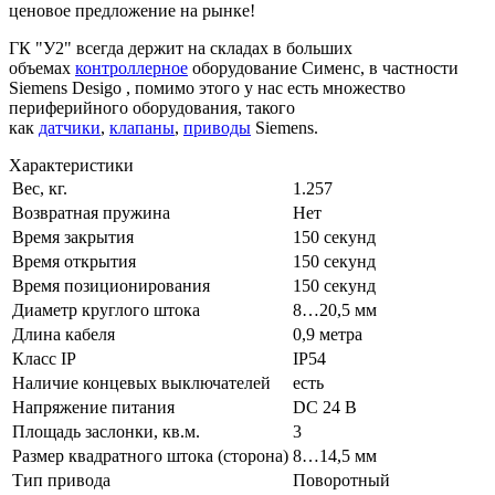
ценовое предложение на рынке!
ГК "У2" всегда держит на складах в больших
объемах
контроллерное
оборудование Сименс, в частности
Siemens Desigo , помимо этого у нас есть множество
периферийного оборудования, такого
как
датчики
,
клапаны
,
приводы
Siemens.
Характеристики
Вес, кг.
1.257
Возвратная пружина
Нет
Время закрытия
150 секунд
Время открытия
150 секунд
Время позиционирования
150 секунд
Диаметр круглого штока
8…20,5 мм
Длина кабеля
0,9 метра
Класс IP
IP54
Наличие концевых выключателей
есть
Напряжение питания
DC 24 В
Площадь заслонки, кв.м.
3
Размер квадратного штока (сторона)
8…14,5 мм
Тип привода
Поворотный