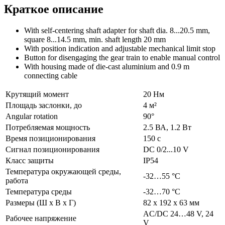
Краткое описание
With self-centering shaft adapter for shaft dia. 8...20.5 mm,
square 8...14.5 mm, min. shaft length 20 mm
With position indication and adjustable mechanical limit stop
Button for disengaging the gear train to enable manual control
With housing made of die-cast aluminium and 0.9 m
connecting cable
Крутящий момент
20 Нм
Площадь заслонки, до
4 м²
Angular rotation
90°
Потребляемая мощность
2.5 ВА, 1.2 Вт
Время позиционирования
150 с
Сигнал позиционирования
DC 0/2...10 V
Класс защиты
IP54
Температура окружающей среды,
-32…55 °C
работа
Температура среды
-32…70 °C
Размеры (Ш х В х Г)
82 x 192 x 63 мм
AC/DC 24…48 V, 24
Рабочее напряжение
V