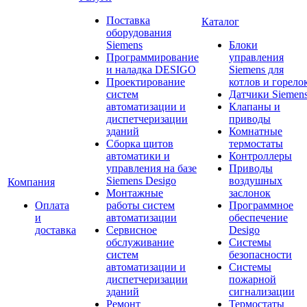
Поставка
Каталог
оборудования
Siemens
Блоки
Программирование
управления
и наладка DESIGO
Siemens для
Проектирование
котлов и горело
систем
Датчики Siemen
автоматизации и
Клапаны и
диспетчеризации
приводы
зданий
Комнатные
Сборка щитов
термостаты
автоматики и
Контроллеры
управления на базе
Приводы
Siemens Desigo
воздушных
Компания
Монтажные
заслонок
Оплата
работы систем
Программное
и
автоматизации
обеспечение
доставка
Сервисное
Desigo
обслуживание
Системы
систем
безопасности
автоматизации и
Системы
диспетчеризации
пожарной
зданий
сигнализации
Ремонт
Термостаты