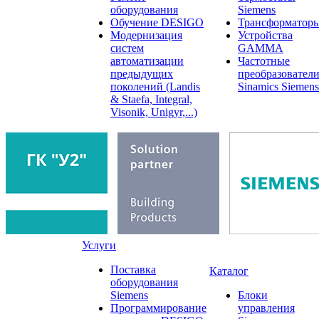
оборудования
Siemens
Обучение DESIGO
Трансформатор
Модернизация
Устройства
систем
GAMMA
автоматизации
Частотные
предыдущих
преобразовател
поколений (Landis
Sinamics Siemens
& Staefa, Integral,
Visonik, Unigyr,...)
Услуги
Поставка
Каталог
оборудования
Siemens
Блоки
Программирование
управления