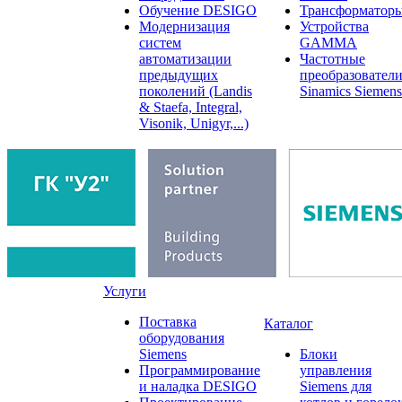
Обучение DESIGO
Трансформатор
Модернизация
Устройства
систем
GAMMA
автоматизации
Частотные
предыдущих
преобразовател
поколений (Landis
Sinamics Siemens
& Staefa, Integral,
Visonik, Unigyr,...)
Услуги
Поставка
Каталог
оборудования
Siemens
Блоки
Программирование
управления
и наладка DESIGO
Siemens для