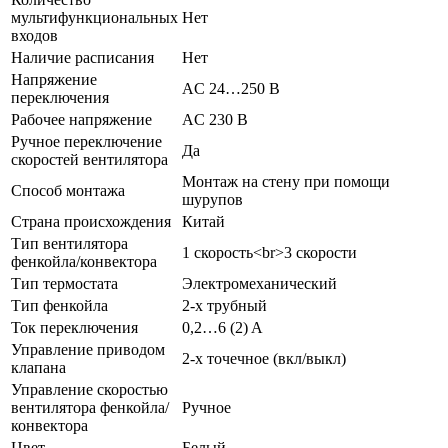
мультифункциональных
Нет
входов
Наличие расписания
Нет
Напряжение
AC 24…250 В
переключения
Рабочее напряжение
AC 230 В
Ручное переключение
Да
скоростей вентилятора
Монтаж на стену при помощи
Способ монтажа
шурупов
Страна происхождения
Китай
Тип вентилятора
1 скорость<br>3 скорости
фенкойла/конвектора
Тип термостата
Электромеханический
Тип фенкойла
2-х трубный
Ток переключения
0,2…6 (2) A
Управление приводом
2-х точечное (вкл/выкл)
клапана
Управление скоростью
вентилятора фенкойла/
Ручное
конвектора
Цвет
Белый