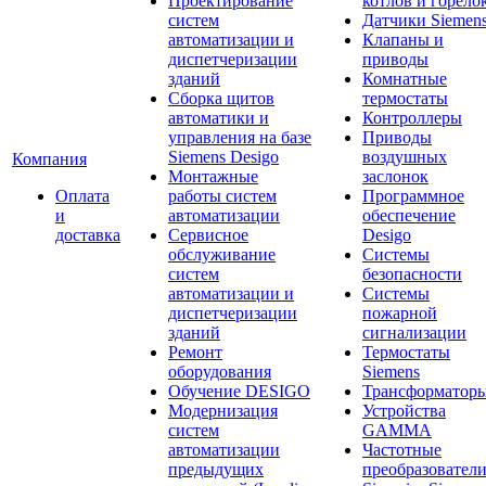
Проектирование
котлов и горело
систем
Датчики Siemen
автоматизации и
Клапаны и
диспетчеризации
приводы
зданий
Комнатные
Сборка щитов
термостаты
автоматики и
Контроллеры
управления на базе
Приводы
Siemens Desigo
воздушных
Компания
Монтажные
заслонок
Оплата
работы систем
Программное
и
автоматизации
обеспечение
доставка
Сервисное
Desigo
обслуживание
Системы
систем
безопасности
автоматизации и
Системы
диспетчеризации
пожарной
зданий
сигнализации
Ремонт
Термостаты
оборудования
Siemens
Обучение DESIGO
Трансформатор
Модернизация
Устройства
систем
GAMMA
автоматизации
Частотные
предыдущих
преобразовател