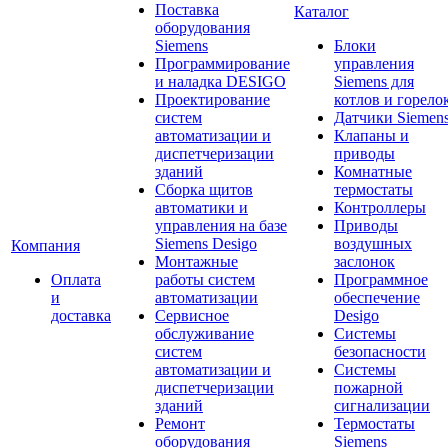
Поставка
Каталог
оборудования
Siemens
Блоки
Программирование
управления
и наладка DESIGO
Siemens для
Проектирование
котлов и горело
систем
Датчики Siemen
автоматизации и
Клапаны и
диспетчеризации
приводы
зданий
Комнатные
Сборка щитов
термостаты
автоматики и
Контроллеры
управления на базе
Приводы
Siemens Desigo
воздушных
Компания
Монтажные
заслонок
Оплата
работы систем
Программное
и
автоматизации
обеспечение
доставка
Сервисное
Desigo
обслуживание
Системы
систем
безопасности
автоматизации и
Системы
диспетчеризации
пожарной
зданий
сигнализации
Ремонт
Термостаты
оборудования
Siemens