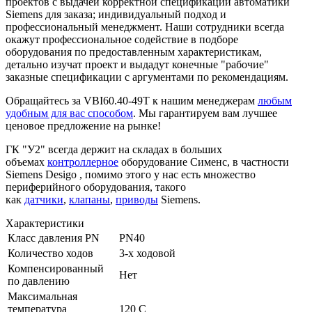
проектов с выдачей корректной спецификации автоматики
Siemens для заказа; индивидуальный подход и
профессиональный менеджмент. Наши сотрудники всегда
окажут профессиональное содействие в подборе
оборудования по предоставленным характеристикам,
детально изучат проект и выдадут конечные "рабочие"
заказные спецификации с аргументами по рекомендациям.
Обращайтесь за VBI60.40-49T к нашим менеджерам
любым
удобным для вас способом
. Мы гарантируем вам лучшее
ценовое предложение на рынке!
ГК "У2" всегда держит на складах в больших
объемах
контроллерное
оборудование Сименс, в частности
Siemens Desigo , помимо этого у нас есть множество
периферийного оборудования, такого
как
датчики
,
клапаны
,
приводы
Siemens.
Характеристики
Класс давления PN
PN40
Количество ходов
3-х ходовой
Компенсированный
Нет
по давлению
Максимальная
температура
120 C