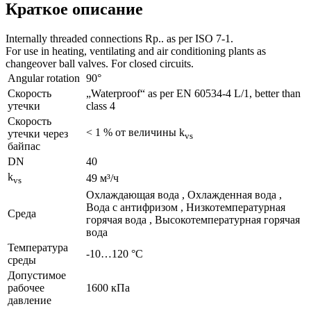
Краткое описание
Internally threaded connections Rp.. as per ISO 7-1.
For use in heating, ventilating and air conditioning plants as
changeover ball valves. For closed circuits.
Angular rotation
90°
Скорость
„Waterproof“ as per EN 60534-4 L/1, better than
утечки
class 4
Скорость
< 1 % от величины k
утечки через
vs
байпас
DN
40
k
49 м³/ч
vs
Охлаждающая вода , Охлажденная вода ,
Bодa с антифризом , Низкотемпературная
Среда
горячая вода , Bысокотемпературная горячая
вода
Температура
-10…120 °C
среды
Допустимое
рабочее
1600 кПа
давление