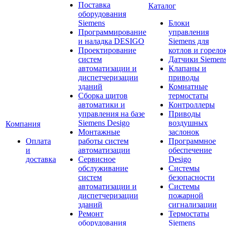
Поставка
Каталог
оборудования
Siemens
Блоки
Программирование
управления
и наладка DESIGO
Siemens для
Проектирование
котлов и горело
систем
Датчики Siemen
автоматизации и
Клапаны и
диспетчеризации
приводы
зданий
Комнатные
Сборка щитов
термостаты
автоматики и
Контроллеры
управления на базе
Приводы
Siemens Desigo
воздушных
Компания
Монтажные
заслонок
Оплата
работы систем
Программное
и
автоматизации
обеспечение
доставка
Сервисное
Desigo
обслуживание
Системы
систем
безопасности
автоматизации и
Системы
диспетчеризации
пожарной
зданий
сигнализации
Ремонт
Термостаты
оборудования
Siemens