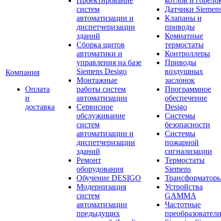
Проектирование
котлов и горело
систем
Датчики Siemen
автоматизации и
Клапаны и
диспетчеризации
приводы
зданий
Комнатные
Сборка щитов
термостаты
автоматики и
Контроллеры
управления на базе
Приводы
Siemens Desigo
воздушных
Компания
Монтажные
заслонок
Оплата
работы систем
Программное
и
автоматизации
обеспечение
доставка
Сервисное
Desigo
обслуживание
Системы
систем
безопасности
автоматизации и
Системы
диспетчеризации
пожарной
зданий
сигнализации
Ремонт
Термостаты
оборудования
Siemens
Обучение DESIGO
Трансформатор
Модернизация
Устройства
систем
GAMMA
автоматизации
Частотные
предыдущих
преобразовател