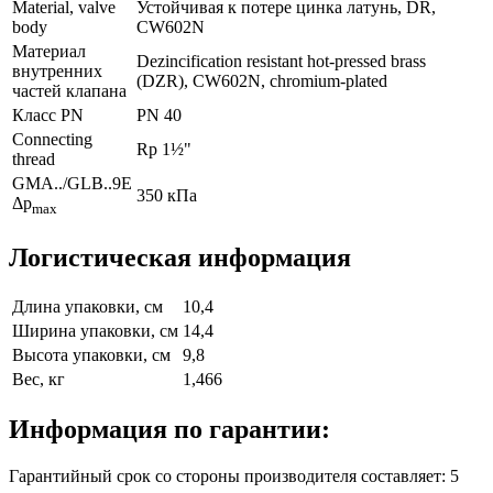
Material, valve
Устойчивая к потере цинка латунь, DR,
body
CW602N
Материал
Dezincification resistant hot-pressed brass
внутренних
(DZR), CW602N, chromium-plated
частeй клапана
Класс PN
PN 40
Connecting
Rp 1½"
thread
GMA../GLB..9E
350 кПа
Δp
max
Логистическая информация
Длина упаковки, см
10,4
Ширина упаковки, см
14,4
Высота упаковки, см
9,8
Вес, кг
1,466
Информация по гарантии:
Гарантийный срок со стороны производителя составляет: 5