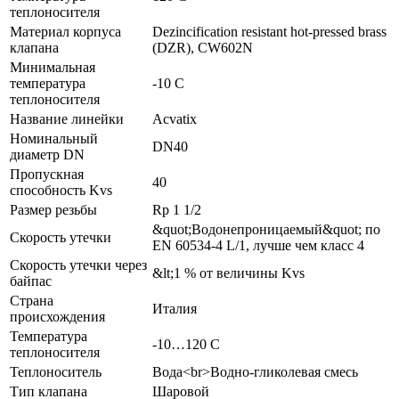
теплоносителя
Материал корпуса
Dezincification resistant hot-pressed brass
клапана
(DZR), CW602N
Минимальная
температура
-10 C
теплоносителя
Название линейки
Acvatix
Номинальный
DN40
диаметр DN
Пропускная
40
способность Kvs
Размер резьбы
Rp 1 1/2
&quot;Водонепроницаемый&quot; по
Скорость утечки
EN 60534-4 L/1, лучше чем класс 4
Скорость утечки через
&lt;1 % от величины Kvs
байпас
Страна
Италия
происхождения
Температура
-10…120 C
теплоносителя
Теплоноситель
Вода<br>Водно-гликолевая смесь
Тип клапана
Шаровой