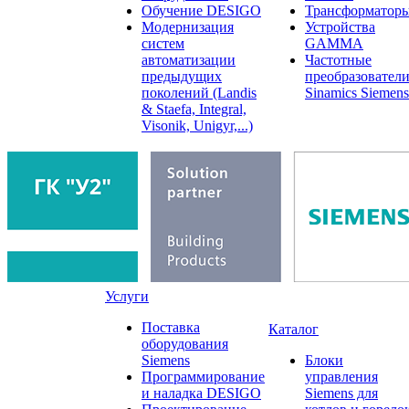
Обучение DESIGO
Трансформатор
Модернизация
Устройства
систем
GAMMA
автоматизации
Частотные
предыдущих
преобразовател
поколений (Landis
Sinamics Siemens
& Staefa, Integral,
Visonik, Unigyr,...)
Услуги
Поставка
Каталог
оборудования
Siemens
Блоки
Программирование
управления
и наладка DESIGO
Siemens для