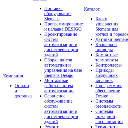
Поставка
Каталог
оборудования
Siemens
Блоки
Программирование
управления
и наладка DESIGO
Siemens для
Проектирование
котлов и горело
систем
Датчики Siemen
автоматизации и
Клапаны и
диспетчеризации
приводы
зданий
Комнатные
Сборка щитов
термостаты
автоматики и
Контроллеры
управления на базе
Приводы
Siemens Desigo
воздушных
Компания
Монтажные
заслонок
Оплата
работы систем
Программное
и
автоматизации
обеспечение
доставка
Сервисное
Desigo
обслуживание
Системы
систем
безопасности
автоматизации и
Системы
диспетчеризации
пожарной
зданий
сигнализации
Ремонт
Термостаты