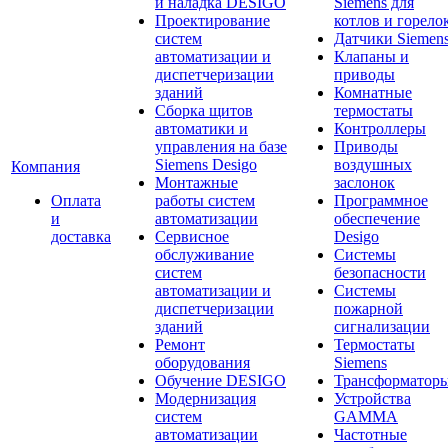
и наладка DESIGO
Siemens для
Проектирование
котлов и горело
систем
Датчики Siemen
автоматизации и
Клапаны и
диспетчеризации
приводы
зданий
Комнатные
Сборка щитов
термостаты
автоматики и
Контроллеры
управления на базе
Приводы
Siemens Desigo
воздушных
Компания
Монтажные
заслонок
Оплата
работы систем
Программное
и
автоматизации
обеспечение
доставка
Сервисное
Desigo
обслуживание
Системы
систем
безопасности
автоматизации и
Системы
диспетчеризации
пожарной
зданий
сигнализации
Ремонт
Термостаты
оборудования
Siemens
Обучение DESIGO
Трансформатор
Модернизация
Устройства
систем
GAMMA
автоматизации
Частотные