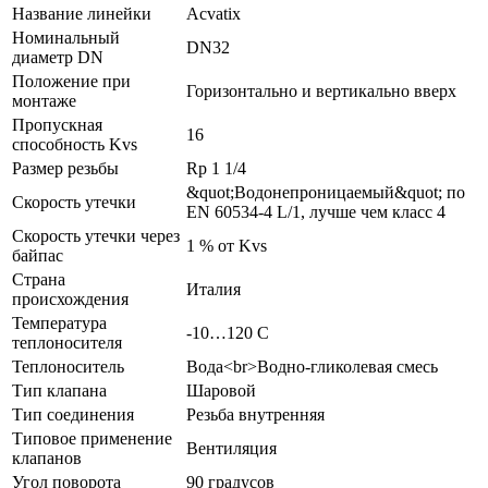
Название линейки
Acvatix
Номинальный
DN32
диаметр DN
Положение при
Горизонтально и вертикально вверх
монтаже
Пропускная
16
способность Kvs
Размер резьбы
Rp 1 1/4
&quot;Водонепроницаемый&quot; по
Скорость утечки
EN 60534-4 L/1, лучше чем класс 4
Скорость утечки через
1 % от Kvs
байпас
Страна
Италия
происхождения
Температура
-10…120 C
теплоносителя
Теплоноситель
Вода<br>Водно-гликолевая смесь
Тип клапана
Шаровой
Тип соединения
Резьба внутренняя
Типовое применение
Вентиляция
клапанов
Угол поворота
90 градусов