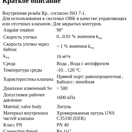
Краткое описание
Внутренняя резьба Rp.. согласно ISO 7-1.
Для использования в системах ОВК в качестве управляющих
или отсечных клапанов. Для закрытых контуров.
Angular rotation
90°
0...0.01 % значения k
Скорость утечки
vs
Скорость утечки через
< 1 % значения k
vs
байпас
k
16 м³/ч
vs
Среда
Bодa , Bодa с антифризом
Температура среды
-10…120 °C
Прямой порт: равнопроцентная ,
Характеристика клапана
Байпасс: линейная
Диапазон изменений Sv
> 500
Допустимое рабочее
1600 кПа
давление
Material, valve body
Латунь
Материал внутренних
Хромированная латунь UNS
частeй клапана
C35330 (DZR)
Класс PN
PN 40
Connecting thread
Rp 1¼"