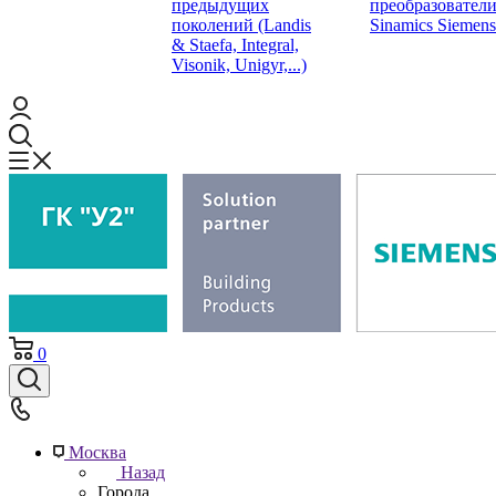
предыдущих
преобразовател
поколений (Landis
Sinamics Siemens
& Staefa, Integral,
Visonik, Unigyr,...)
0
Москва
Назад
Города