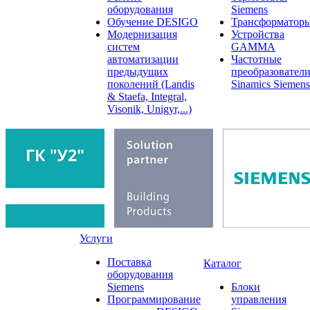
оборудования
Siemens
Обучение DESIGO
Трансформатор
Модернизация
Устройства
систем
GAMMA
автоматизации
Частотные
предыдущих
преобразовател
поколений (Landis
Sinamics Siemens
& Staefa, Integral,
Visonik, Unigyr,...)
Услуги
Поставка
Каталог
оборудования
Siemens
Блоки
Программирование
управления