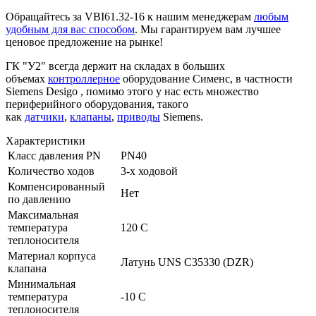
Обращайтесь за VBI61.32-16 к нашим менеджерам
любым
удобным для вас способом
. Мы гарантируем вам лучшее
ценовое предложение на рынке!
ГК "У2" всегда держит на складах в больших
объемах
контроллерное
оборудование Сименс, в частности
Siemens Desigo , помимо этого у нас есть множество
периферийного оборудования, такого
как
датчики
,
клапаны
,
приводы
Siemens.
Характеристики
Класс давления PN
PN40
Количество ходов
3-х ходовой
Компенсированный
Нет
по давлению
Максимальная
температура
120 C
теплоносителя
Материал корпуса
Латунь UNS C35330 (DZR)
клапана
Минимальная
температура
-10 C
теплоносителя