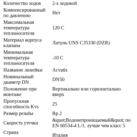
Количество ходов
2-х ходовой
Компенсированный
Нет
по давлению
Максимальная
температура
120 C
теплоносителя
Материал корпуса
Латунь UNS C35330 (DZR)
клапана
Минимальная
температура
-10 C
теплоносителя
Название линейки
Acvatix
Номинальный
DN50
диаметр DN
Положение при
Вертикально или горизонтально
монтаже
вверх
Пропускная
25
способность Kvs
Размер резьбы
Rp 2
&quot;Водонепроницаемый&quot; по
Скорость утечки
EN 60534-4 L/1, лучше чем класс 5
Страна
Италия