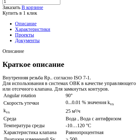
Заказать
В корзине
Купить в 1 клик
Описание
Характеристики
Проекты
Документы
Описание
Краткое описание
Внутренняя резьба Rp.. согласно ISO 7-1.
Для использования в системах ОВК в качестве управляющего
или отсечного клапана. Для замкнутых контуров.
Angular rotation
90°
0...0.01 % значения k
Скорость утечки
vs
k
25 м³/ч
vs
Среда
Bодa , Bодa с антифризом
Температура среды
-10…120 °C
Характеристика клапана
Равнопроцентная
Диапазон изменений Sv
> 500