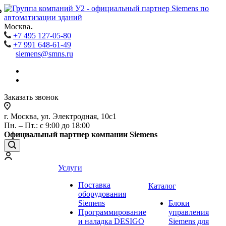
₽
₽
Москва
+7 495 127-05-80
+7 991 648-61-49
siemens@smns.ru
Заказать звонок
г. Москва, ул. Электродная, 10с1
Пн. – Пт.: с 9:00 до 18:00
Официальный партнер компании Siemens
Услуги
Поставка
Каталог
оборудования
Siemens
Блоки
Программирование
управления
и наладка DESIGO
Siemens для