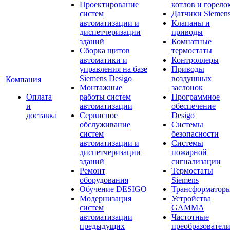
Проектирование
котлов и горело
систем
Датчики Siemen
автоматизации и
Клапаны и
диспетчеризации
приводы
зданий
Комнатные
Сборка щитов
термостаты
автоматики и
Контроллеры
управления на базе
Приводы
Siemens Desigo
воздушных
Компания
Монтажные
заслонок
Оплата
работы систем
Программное
и
автоматизации
обеспечение
доставка
Сервисное
Desigo
обслуживание
Системы
систем
безопасности
автоматизации и
Системы
диспетчеризации
пожарной
зданий
сигнализации
Ремонт
Термостаты
оборудования
Siemens
Обучение DESIGO
Трансформатор
Модернизация
Устройства
систем
GAMMA
автоматизации
Частотные
предыдущих
преобразовател