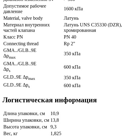
Допустимое рабочее
1600 кПа
давление
Material, valve body
Латунь
Материал внутренних
Латунь UNS C35330 (DZR),
частeй клапана
хромированная
Класс PN
PN 40
Connecting thread
Rp 2"
GMA../GLB..9E
350 кПа
Δp
max
GMA../GLB..9E
600 кПа
Δp
s
GLD..9E Δp
350 кПа
max
GLD..9E Δp
600 кПа
s
Логистическая информация
Длина упаковки, см
10,9
Ширина упаковки, см
13,8
Высота упаковки, см
9,3
Вес, кг
1,825