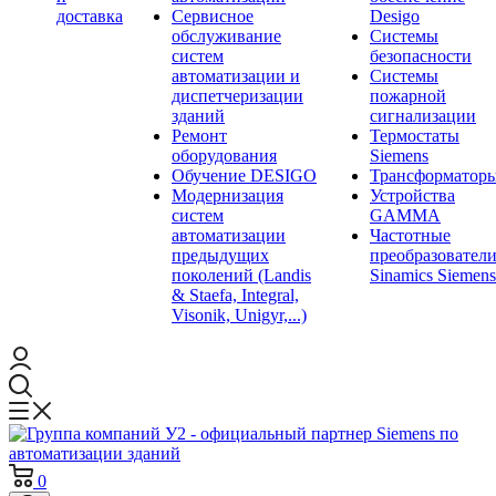
доставка
Сервисное
Desigo
обслуживание
Системы
систем
безопасности
автоматизации и
Системы
диспетчеризации
пожарной
зданий
сигнализации
Ремонт
Термостаты
оборудования
Siemens
Обучение DESIGO
Трансформатор
Модернизация
Устройства
систем
GAMMA
автоматизации
Частотные
предыдущих
преобразовател
поколений (Landis
Sinamics Siemens
& Staefa, Integral,
Visonik, Unigyr,...)
0