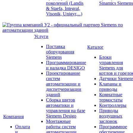
поколений (Landis
Sinamics Siemens
& Staefa, Integral,
Visonik, Unigyr,...)
Услуги
Поставка
Каталог
оборудования
Siemens
Блоки
Программирование
управления
и наладка DESIGO
Siemens для
Проектирование
котлов и горело
систем
Датчики Siemen
автоматизации и
Клапаны и
диспетчеризации
приводы
зданий
Комнатные
Сборка щитов
термостаты
автоматики и
Контроллеры
управления на базе
Приводы
Siemens Desigo
воздушных
Компания
Монтажные
заслонок
Оплата
работы систем
Программное
и
автоматизации
обеспечение