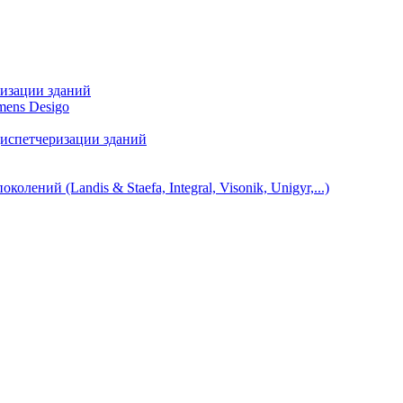
ризации зданий
mens Desigo
диспетчеризации зданий
ний (Landis & Staefa, Integral, Visonik, Unigyr,...)