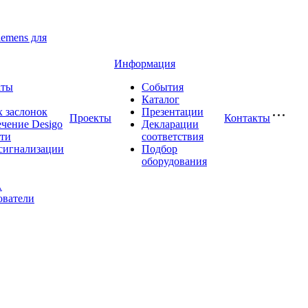
iemens для
Информация
аты
События
Каталог
 заслонок
Презентации
Проекты
Контакты
чение Desigo
Декларации
сти
соответствия
сигнализации
Подбор
оборудования
A
ователи