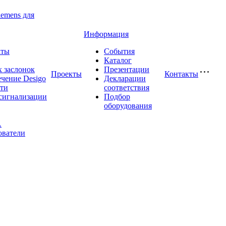
iemens для
Информация
аты
События
Каталог
 заслонок
Презентации
Проекты
Контакты
чение Desigo
Декларации
сти
соответствия
сигнализации
Подбор
оборудования
A
ователи