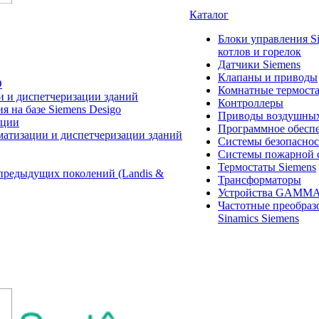
Каталог
Блоки управления S
котлов и горелок
Датчики Siemens
Клапаны и приводы
O
Комнатные термост
и и диспетчеризации зданий
Контроллеры
 на базе Siemens Desigo
Приводы воздушных
ации
Программное обеспе
матизации и диспетчеризации зданий
Системы безопасно
Системы пожарной 
Термостаты Siemens
предыдущих поколений (Landis &
Трансформаторы
Устройства GAMM
Частотные преобраз
Sinamics Siemens