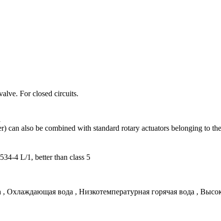
valve. For closed circuits.
1
eter) can also be combined with standard rotary actuators belonging to 
34-4 L/1, better than class 5
 , Охлаждающая вода , Низкотемпературная горячая вода , Bысок