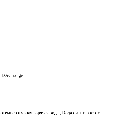
the DAC range
отемпературная горячая вода , Bодa с антифризом