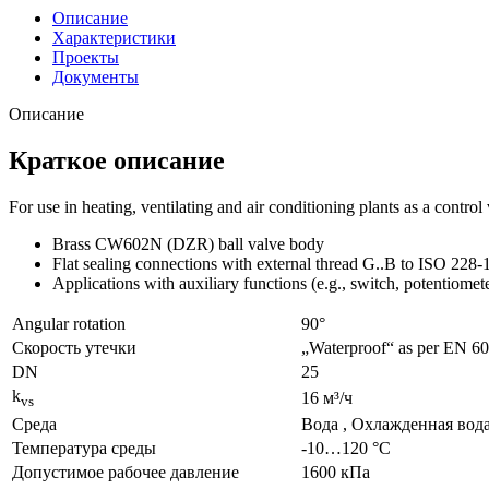
Описание
Характеристики
Проекты
Документы
Описание
Краткое описание
For use in heating, ventilating and air conditioning plants as a control 
Brass CW602N (DZR) ball valve body
Flat sealing connections with external thread G..B to ISO 228-
Applications with auxiliary functions (e.g., switch, potentiom
Angular rotation
90°
Скорость утечки
„Waterproof“ as per EN 605
DN
25
k
16 м³/ч
vs
Среда
Bодa , Охлажденная вода
Температура среды
-10…120 °C
Допустимое рабочее давление
1600 кПа