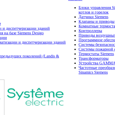
Блоки управления S
котлов и горелок
Датчики Siemens
Клапаны и приводы
O
Комнатные термост
и и диспетчеризации зданий
Контроллеры
 на базе Siemens Desigo
Приводы воздушных
ации
Программное обеспе
матизации и диспетчеризации зданий
Системы безопасно
Системы пожарной 
Термостаты Siemens
предыдущих поколений (Landis &
Трансформаторы
Устройства GAMM
Частотные преобраз
Sinamics Siemens