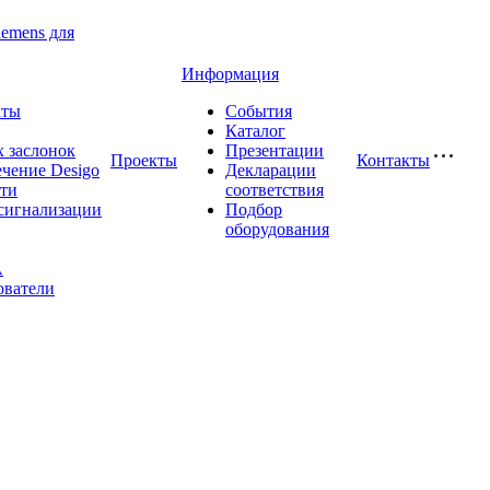
iemens для
Информация
аты
События
Каталог
 заслонок
Презентации
Проекты
Контакты
чение Desigo
Декларации
сти
соответствия
сигнализации
Подбор
оборудования
A
ователи