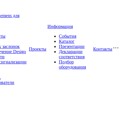
iemens для
Информация
аты
События
Каталог
 заслонок
Презентации
Проекты
Контакты
чение Desigo
Декларации
сти
соответствия
сигнализации
Подбор
оборудования
A
ователи