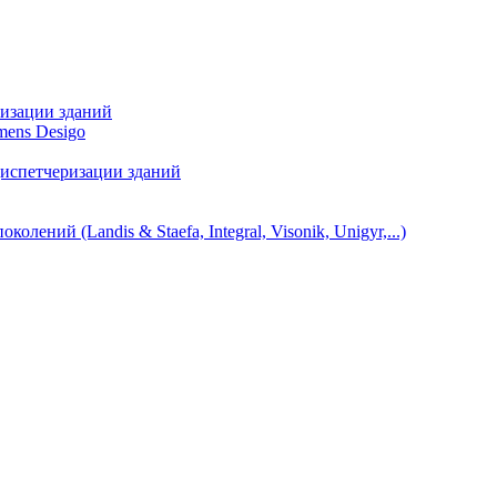
ризации зданий
mens Desigo
диспетчеризации зданий
ний (Landis & Staefa, Integral, Visonik, Unigyr,...)