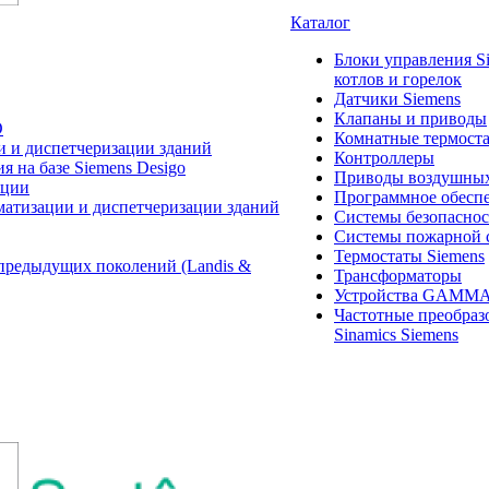
Каталог
Блоки управления S
котлов и горелок
Датчики Siemens
Клапаны и приводы
O
Комнатные термост
и и диспетчеризации зданий
Контроллеры
 на базе Siemens Desigo
Приводы воздушных
ации
Программное обеспе
матизации и диспетчеризации зданий
Системы безопасно
Системы пожарной 
Термостаты Siemens
предыдущих поколений (Landis &
Трансформаторы
Устройства GAMM
Частотные преобраз
Sinamics Siemens