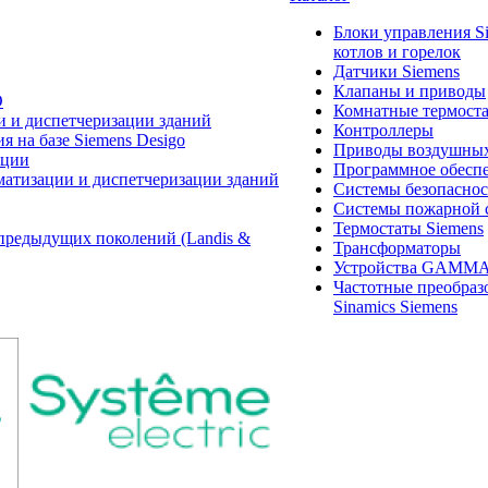
Блоки управления S
котлов и горелок
Датчики Siemens
Клапаны и приводы
O
Комнатные термост
и и диспетчеризации зданий
Контроллеры
 на базе Siemens Desigo
Приводы воздушных
ации
Программное обеспе
матизации и диспетчеризации зданий
Системы безопасно
Системы пожарной 
Термостаты Siemens
предыдущих поколений (Landis &
Трансформаторы
Устройства GAMM
Частотные преобраз
Sinamics Siemens