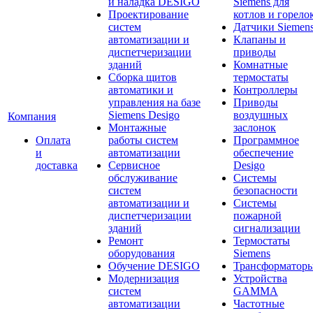
и наладка DESIGO
Siemens для
Проектирование
котлов и горело
систем
Датчики Siemen
автоматизации и
Клапаны и
диспетчеризации
приводы
зданий
Комнатные
Сборка щитов
термостаты
автоматики и
Контроллеры
управления на базе
Приводы
Siemens Desigo
воздушных
Компания
Монтажные
заслонок
Оплата
работы систем
Программное
и
автоматизации
обеспечение
доставка
Сервисное
Desigo
обслуживание
Системы
систем
безопасности
автоматизации и
Системы
диспетчеризации
пожарной
зданий
сигнализации
Ремонт
Термостаты
оборудования
Siemens
Обучение DESIGO
Трансформатор
Модернизация
Устройства
систем
GAMMA
автоматизации
Частотные