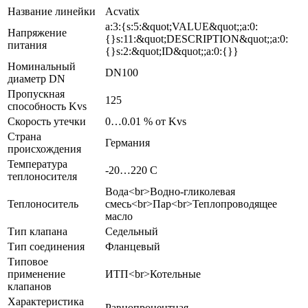
Название линейки
Acvatix
a:3:{s:5:&quot;VALUE&quot;;a:0:
Напряжение
{}s:11:&quot;DESCRIPTION&quot;;a:0:
питания
{}s:2:&quot;ID&quot;;a:0:{}}
Номинальный
DN100
диаметр DN
Пропускная
125
способность Kvs
Скорость утечки
0…0.01 % от Kvs
Страна
Германия
происхождения
Температура
-20…220 C
теплоносителя
Вода<br>Водно-гликолевая
Теплоноситель
смесь<br>Пар<br>Теплопроводящее
масло
Тип клапана
Седельный
Тип соединения
Фланцевый
Типовое
применение
ИТП<br>Котельные
клапанов
Характеристика
Pавнопроцентная