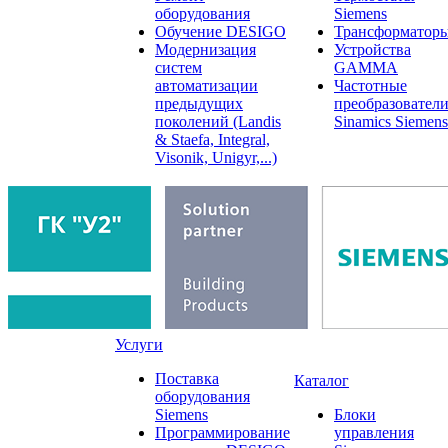
оборудования
Siemens
Обучение DESIGO
Трансформатор
Модернизация
Устройства
систем
GAMMA
автоматизации
Частотные
предыдущих
преобразовател
поколений (Landis
Sinamics Siemens
& Staefa, Integral,
Visonik, Unigyr,...)
Услуги
Поставка
Каталог
оборудования
Siemens
Блоки
Программирование
управления