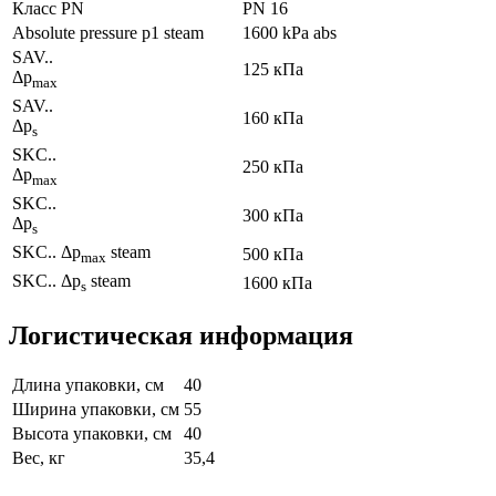
Класс PN
PN 16
Absolute pressure p1 steam
1600 kPa abs
SAV..
125 кПа
Δp
max
SAV..
160 кПа
Δp
s
SKC..
250 кПа
Δp
max
SKC..
300 кПа
Δp
s
SKC.. Δp
steam
500 кПа
max
SKC.. Δp
steam
1600 кПа
s
Логистическая информация
Длина упаковки, см
40
Ширина упаковки, см
55
Высота упаковки, см
40
Вес, кг
35,4