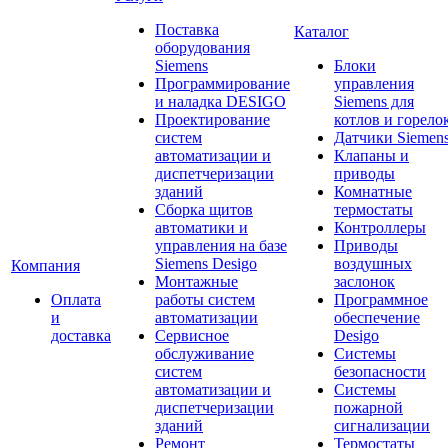
Поставка
Каталог
оборудования
Siemens
Блоки
Программирование
управления
и наладка DESIGO
Siemens для
Проектирование
котлов и горело
систем
Датчики Siemen
автоматизации и
Клапаны и
диспетчеризации
приводы
зданий
Комнатные
Сборка щитов
термостаты
автоматики и
Контроллеры
управления на базе
Приводы
Siemens Desigo
воздушных
Компания
Монтажные
заслонок
Оплата
работы систем
Программное
и
автоматизации
обеспечение
доставка
Сервисное
Desigo
обслуживание
Системы
систем
безопасности
автоматизации и
Системы
диспетчеризации
пожарной
зданий
сигнализации
Ремонт
Термостаты