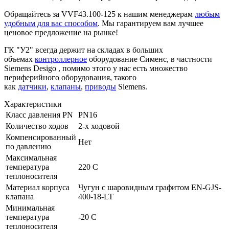
Обращайтесь за VVF43.100-125 к нашим менеджерам
любым
удобным для вас способом
. Мы гарантируем вам лучшее
ценовое предложение на рынке!
ГК "У2" всегда держит на складах в больших
объемах
контроллерное
оборудование Сименс, в частности
Siemens Desigo , помимо этого у нас есть множество
периферийного оборудования, такого
как
датчики
,
клапаны
,
приводы
Siemens.
Характеристики
Класс давления PN
PN16
Количество ходов
2-х ходовой
Компенсированный
Нет
по давлению
Максимальная
температура
220 C
теплоносителя
Материал корпуса
Чугун с шаровидным графитом EN-GJS-
клапана
400-18-LT
Минимальная
температура
-20 C
теплоносителя