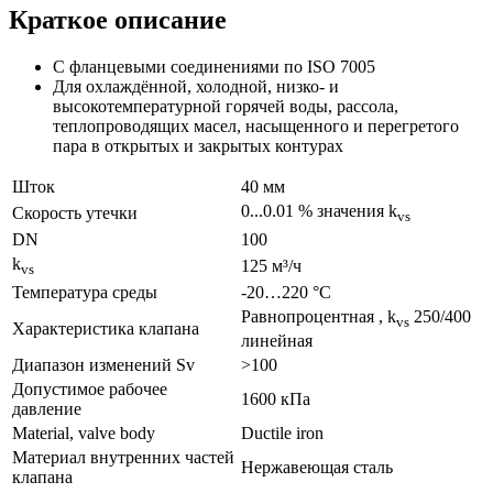
Краткое описание
С фланцевыми соединениями по ISO 7005
Для охлаждённой, холодной, низко- и
высокотемпературной горячей воды, рассола,
теплопроводящих масел, насыщенного и перегретого
пара в открытых и закрытых контурах
Шток
40 мм
0...0.01 % значения k
Скорость утечки
vs
DN
100
k
125 м³/ч
vs
Температура среды
-20…220 °C
Pавнопроцентная , k
250/400
vs
Характеристика клапана
линейная
Диапазон изменений Sv
>100
Допустимое рабочее
1600 кПа
давление
Material, valve body
Ductile iron
Материал внутренних частeй
Нержавеющая сталь
клапана