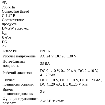
Δp
s
700 кПа
Connecting thread
G 1½" B
Соответствие
продукта
DVGW approved
k
vs
8 м³/ч
DN
25
Класс PN
PN 16
Рабочее напряжение
AC 24 V, DC 20…30 V
Потребляемая
33 ВА
мощность
DC 0…10 V, 0…20 мA, DC 2…10 V,
Рабочий диапазон
4…20 мA
Сигнал
DC 0...10 V, DC 2...10 V, DC 0...20 мA,
позиционирования
DC 4...20 мA, DC 0...20 V Phs
Время
2 с
позиционирования
Функция пружинного
A->AB закрыт
возврата