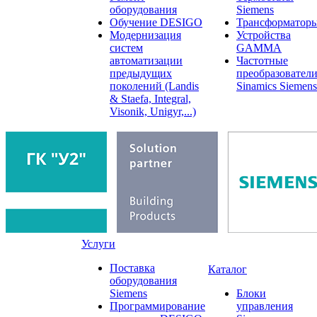
оборудования
Siemens
Обучение DESIGO
Трансформатор
Модернизация
Устройства
систем
GAMMA
автоматизации
Частотные
предыдущих
преобразовател
поколений (Landis
Sinamics Siemens
& Staefa, Integral,
Visonik, Unigyr,...)
Услуги
Поставка
Каталог
оборудования
Siemens
Блоки
Программирование
управления