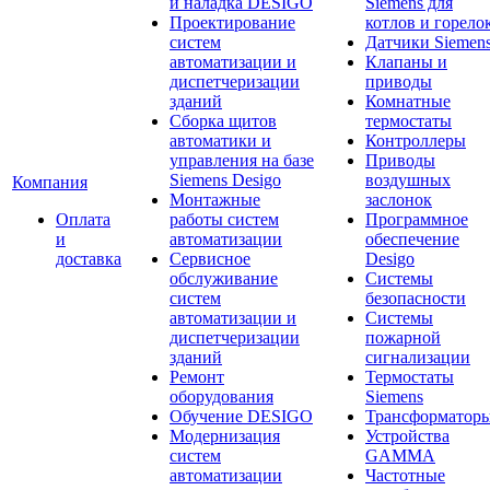
и наладка DESIGO
Siemens для
Проектирование
котлов и горело
систем
Датчики Siemen
автоматизации и
Клапаны и
диспетчеризации
приводы
зданий
Комнатные
Сборка щитов
термостаты
автоматики и
Контроллеры
управления на базе
Приводы
Siemens Desigo
воздушных
Компания
Монтажные
заслонок
Оплата
работы систем
Программное
и
автоматизации
обеспечение
доставка
Сервисное
Desigo
обслуживание
Системы
систем
безопасности
автоматизации и
Системы
диспетчеризации
пожарной
зданий
сигнализации
Ремонт
Термостаты
оборудования
Siemens
Обучение DESIGO
Трансформатор
Модернизация
Устройства
систем
GAMMA
автоматизации
Частотные