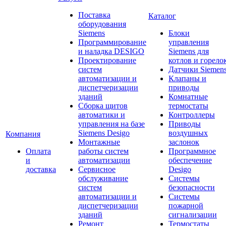
Поставка
Каталог
оборудования
Siemens
Блоки
Программирование
управления
и наладка DESIGO
Siemens для
Проектирование
котлов и горело
систем
Датчики Siemen
автоматизации и
Клапаны и
диспетчеризации
приводы
зданий
Комнатные
Сборка щитов
термостаты
автоматики и
Контроллеры
управления на базе
Приводы
Siemens Desigo
воздушных
Компания
Монтажные
заслонок
Оплата
работы систем
Программное
и
автоматизации
обеспечение
доставка
Сервисное
Desigo
обслуживание
Системы
систем
безопасности
автоматизации и
Системы
диспетчеризации
пожарной
зданий
сигнализации
Ремонт
Термостаты