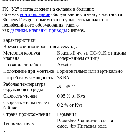
ГК "У2" всегда держит на складах в больших
объемах
контроллерное
оборудование Сименс, в частности
Siemens Desigo , помимо этого у нас есть множество
периферийного оборудования, такого
как
датчики
,
клапаны
,
приводы
Siemens.
Характеристики
Время позиционирования
2 секунды
Материал корпуса
Красный чугун CC491K с низким
клапана
содержанием свинца
Название линейки
Acvatix
Положение при монтаже
Горизонтально или вертикально
Потребляемая мощность
33 ВА
Рабочая температура
-5…45 C
окружающей среды
Скорость утечки
0.05 % от Kvs
Скорость утечки через
0.2 % от Kvs
байпас
Страна происхождения
Германия
Вода<br>Водно-гликолевая
Теплоноситель
смесь<br>Питьевая вода