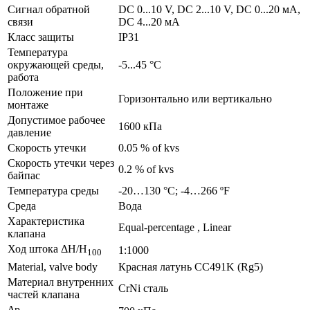
Сигнал обратной
DC 0...10 V, DC 2...10 V, DC 0...20 мA,
связи
DC 4...20 мA
Класс защиты
IP31
Температура
окружающей среды,
-5...45 °C
работа
Положение при
Горизонтально или вертикально
монтаже
Допустимое рабочее
1600 кПа
давление
Скорость утечки
0.05 % of kvs
Скорость утечки через
0.2 % of kvs
байпас
Температура среды
-20…130 °C; -4…266 ºF
Среда
Bодa
Характеристика
Equal-percentage , Linear
клапана
Ход штока ΔH/H
1:1000
100
Material, valve body
Красная латунь CC491K (Rg5)
Материал внутренних
CrNi сталь
частeй клапана
Δp