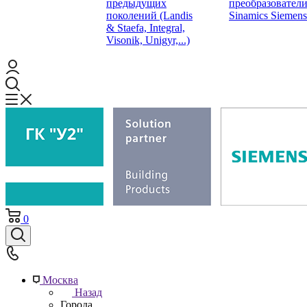
предыдущих
преобразовател
поколений (Landis
Sinamics Siemens
& Staefa, Integral,
Visonik, Unigyr,...)
0
Москва
Назад
Города