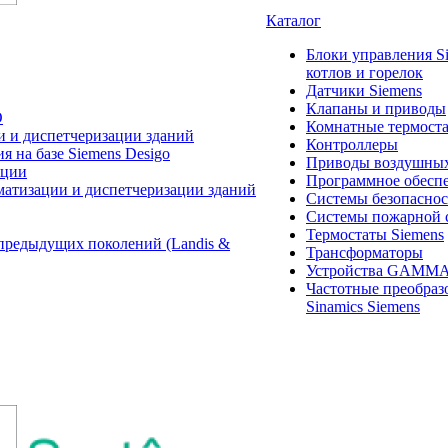
Каталог
Блоки управления S
котлов и горелок
Датчики Siemens
Клапаны и приводы
O
Комнатные термост
и и диспетчеризации зданий
Контроллеры
 на базе Siemens Desigo
Приводы воздушных
ации
Программное обеспе
матизации и диспетчеризации зданий
Системы безопасно
Системы пожарной 
Термостаты Siemens
предыдущих поколений (Landis &
Трансформаторы
Устройства GAMM
Частотные преобраз
Sinamics Siemens