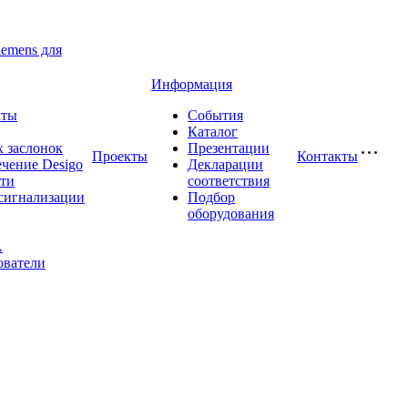
iemens для
Информация
аты
События
Каталог
 заслонок
Презентации
Проекты
Контакты
чение Desigo
Декларации
сти
соответствия
сигнализации
Подбор
оборудования
A
ователи