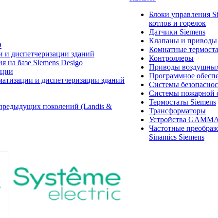
Блоки управления S
котлов и горелок
Датчики Siemens
Клапаны и приводы
O
Комнатные термост
и и диспетчеризации зданий
Контроллеры
 на базе Siemens Desigo
Приводы воздушных
ации
Программное обеспе
матизации и диспетчеризации зданий
Системы безопасно
Системы пожарной 
Термостаты Siemens
предыдущих поколений (Landis &
Трансформаторы
Устройства GAMM
Частотные преобраз
Sinamics Siemens