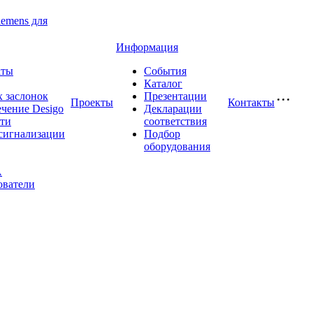
iemens для
Информация
аты
События
Каталог
 заслонок
Презентации
Проекты
Контакты
чение Desigo
Декларации
сти
соответствия
сигнализации
Подбор
оборудования
A
ователи