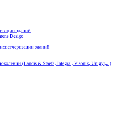
ризации зданий
mens Desigo
диспетчеризации зданий
ний (Landis & Staefa, Integral, Visonik, Unigyr,...)