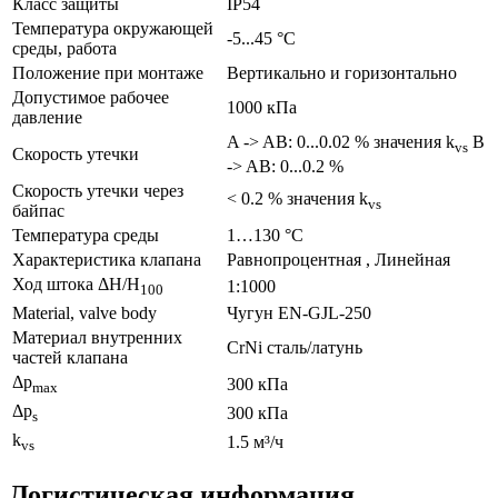
Класс защиты
IP54
Температура окружающей
-5...45 °C
среды, работа
Положение при монтаже
Вертикально и горизонтально
Допустимое рабочее
1000 кПа
давление
A -> AB: 0...0.02 % значения k
B
vs
Скорость утечки
-> AB: 0...0.2 %
Скорость утечки через
< 0.2 % значения k
vs
байпас
Температура среды
1…130 °C
Характеристика клапана
Равнопроцентная , Линейная
Ход штока ΔH/H
1:1000
100
Material, valve body
Чугун EN-GJL-250
Материал внутренних
CrNi сталь/латунь
частeй клапана
Δp
300 кПа
max
Δp
300 кПа
s
k
1.5 м³/ч
vs
Логистическая информация