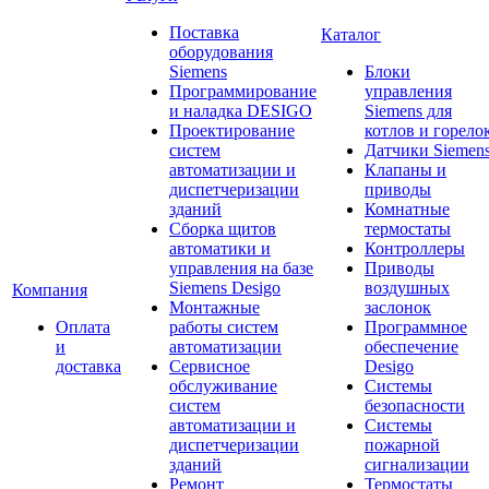
Поставка
Каталог
оборудования
Siemens
Блоки
Программирование
управления
и наладка DESIGO
Siemens для
Проектирование
котлов и горело
систем
Датчики Siemen
автоматизации и
Клапаны и
диспетчеризации
приводы
зданий
Комнатные
Сборка щитов
термостаты
автоматики и
Контроллеры
управления на базе
Приводы
Siemens Desigo
воздушных
Компания
Монтажные
заслонок
Оплата
работы систем
Программное
и
автоматизации
обеспечение
доставка
Сервисное
Desigo
обслуживание
Системы
систем
безопасности
автоматизации и
Системы
диспетчеризации
пожарной
зданий
сигнализации
Ремонт
Термостаты