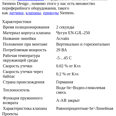
Siemens Desigo , помимо этого у нас есть множество
периферийного оборудования, такого
как
датчики
,
клапаны
,
приводы
Siemens.
Характеристики
Время позиционирования
2 секунды
Материал корпуса клапана
Чугун EN-GJL-250
Название линейки
Acvatix
Положение при монтаже
Вертикально и горизонтально
Потребляемая мощность
29 ВА
Рабочая температура
-5…45 C
окружающей среды
Скорость утечки
0.02 % от Kvs
Скорость утечки через
0.2 % от Kvs
байпас
Страна происхождения
Германия
Вода<br>Водно-гликолевая
Теплоноситель
смесь
Функция пружинного
A-AB закрыт
возврата
Характеристика клапана
Равнопроцентная<br>Линейная
Проекты