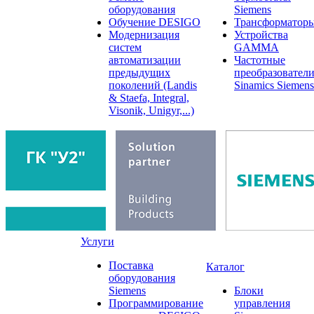
оборудования
Siemens
Обучение DESIGO
Трансформатор
Модернизация
Устройства
систем
GAMMA
автоматизации
Частотные
предыдущих
преобразовател
поколений (Landis
Sinamics Siemens
& Staefa, Integral,
Visonik, Unigyr,...)
Услуги
Поставка
Каталог
оборудования
Siemens
Блоки
Программирование
управления