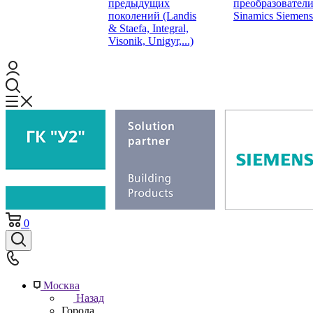
предыдущих
преобразовател
поколений (Landis
Sinamics Siemens
& Staefa, Integral,
Visonik, Unigyr,...)
0
Москва
Назад
Города