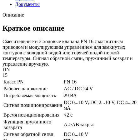
Документы
Описание
Краткое описание
Смесительные и 2-ходовые клапана PN 16 с магнитным
приводом и модулирующим управлением для замкнутых
контуров с холодной водой или горячей водой низкой
температуры. Сигнал обратной связи, пружинный возврат и
управление вручную.
DN
15
Класс PN
PN 16
Рабочее напряжение
AC / DC 24 V
Потребляемая мощность
29 ВА
DC 0...10 V, DC 2...10 V, DC 4...20
Сигнал позиционирования
мA
Время позиционирования
<2 с
Функция пружинного
A->AB закрыт
возврата
Сигнал обратной связи
DC 0...10 V