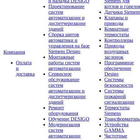
и наладка DESIGO
Siemens для
Проектирование
котлов и горело
систем
Датчики Siemen
автоматизации и
Клапаны и
диспетчеризации
приводы
зданий
Комнатные
Сборка щитов
термостаты
автоматики и
Контроллеры
управления на базе
Приводы
Siemens Desigo
воздушных
Компания
Монтажные
заслонок
Оплата
работы систем
Программное
и
автоматизации
обеспечение
доставка
Сервисное
Desigo
обслуживание
Системы
систем
безопасности
автоматизации и
Системы
диспетчеризации
пожарной
зданий
сигнализации
Ремонт
Термостаты
оборудования
Siemens
Обучение DESIGO
Трансформатор
Модернизация
Устройства
систем
GAMMA
автоматизации
Частотные