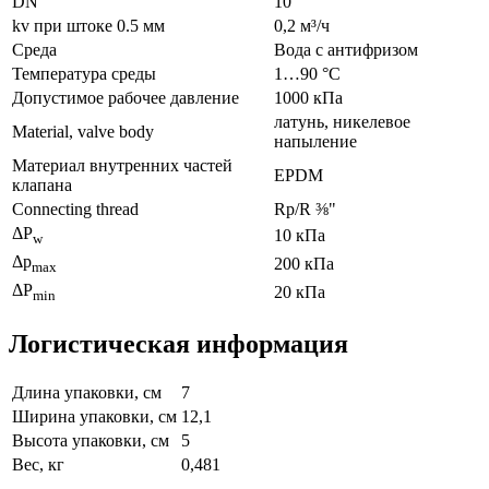
DN
10
kv при штоке 0.5 мм
0,2 м³/ч
Среда
Bодa с антифризом
Температура среды
1…90 °C
Допустимое рабочее давление
1000 кПа
латунь, никелевое
Material, valve body
напыление
Материал внутренних частeй
EPDM
клапана
Connecting thread
Rp/R ⅜"
ΔP
10 кПа
w
Δp
200 кПа
max
ΔP
20 кПа
min
Логистическая информация
Длина упаковки, см
7
Ширина упаковки, см
12,1
Высота упаковки, см
5
Вес, кг
0,481