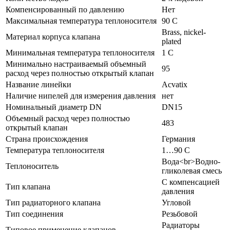
Компенсированный по давлению
Нет
Максимальная температура теплоносителя
90 C
Brass, nickel-
Материал корпуса клапана
plated
Минимальная температура теплоносителя
1 C
Минимально настраиваемый объемный
95
расход через полностью открытый клапан
Название линейки
Acvatix
Наличие нипелей для измерения давления
нет
Номинальный диаметр DN
DN15
Объемный расход через полностью
483
открытый клапан
Страна происхождения
Германия
Температура теплоносителя
1…90 C
Вода<br>Водно-
Теплоноситель
гликолевая смесь
С компенсацией
Тип клапана
давления
Тип радиаторного клапана
Угловой
Тип соединения
Резьбовой
Радиаторы
Типовое применение клапанов