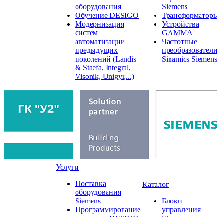
оборудования
Siemens
Обучение DESIGO
Трансформатор
Модернизация
Устройства
систем
GAMMA
автоматизации
Частотные
предыдущих
преобразовател
поколений (Landis
Sinamics Siemens
& Staefa, Integral,
Visonik, Unigyr,...)
Услуги
Поставка
Каталог
оборудования
Siemens
Блоки
Программирование
управления