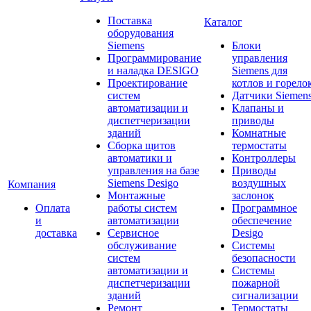
Поставка
Каталог
оборудования
Siemens
Блоки
Программирование
управления
и наладка DESIGO
Siemens для
Проектирование
котлов и горело
систем
Датчики Siemen
автоматизации и
Клапаны и
диспетчеризации
приводы
зданий
Комнатные
Сборка щитов
термостаты
автоматики и
Контроллеры
управления на базе
Приводы
Siemens Desigo
воздушных
Компания
Монтажные
заслонок
Оплата
работы систем
Программное
и
автоматизации
обеспечение
доставка
Сервисное
Desigo
обслуживание
Системы
систем
безопасности
автоматизации и
Системы
диспетчеризации
пожарной
зданий
сигнализации
Ремонт
Термостаты