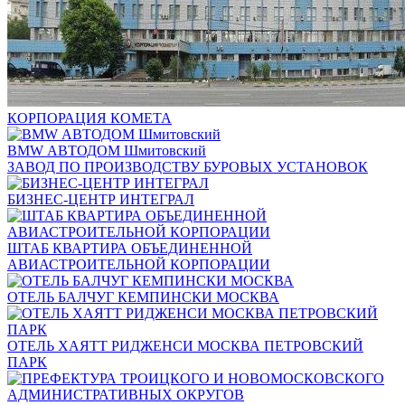
КОРПОРАЦИЯ КОМЕТА
BMW АВТОДОМ Шмитовский
ЗАВОД ПО ПРОИЗВОДСТВУ БУРОВЫХ УСТАНОВОК
БИЗНЕС-ЦЕНТР ИНТЕГРАЛ
ШТАБ КВАРТИРА ОБЪЕДИНЕННОЙ
АВИАСТРОИТЕЛЬНОЙ КОРПОРАЦИИ
ОТЕЛЬ БАЛЧУГ КЕМПИНСКИ МОСКВА
ОТЕЛЬ ХАЯТТ РИДЖЕНСИ МОСКВА ПЕТРОВСКИЙ
ПАРК