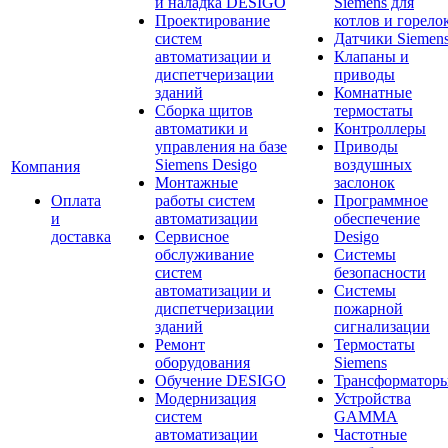
и наладка DESIGO
Siemens для
Проектирование
котлов и горело
систем
Датчики Siemen
автоматизации и
Клапаны и
диспетчеризации
приводы
зданий
Комнатные
Сборка щитов
термостаты
автоматики и
Контроллеры
управления на базе
Приводы
Siemens Desigo
воздушных
Компания
Монтажные
заслонок
Оплата
работы систем
Программное
и
автоматизации
обеспечение
доставка
Сервисное
Desigo
обслуживание
Системы
систем
безопасности
автоматизации и
Системы
диспетчеризации
пожарной
зданий
сигнализации
Ремонт
Термостаты
оборудования
Siemens
Обучение DESIGO
Трансформатор
Модернизация
Устройства
систем
GAMMA
автоматизации
Частотные