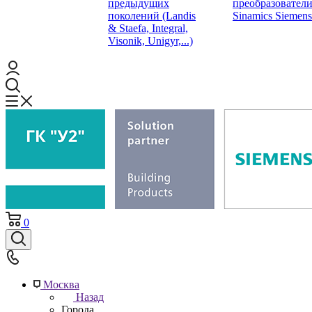
предыдущих
преобразовател
поколений (Landis
Sinamics Siemens
& Staefa, Integral,
Visonik, Unigyr,...)
0
Москва
Назад
Города