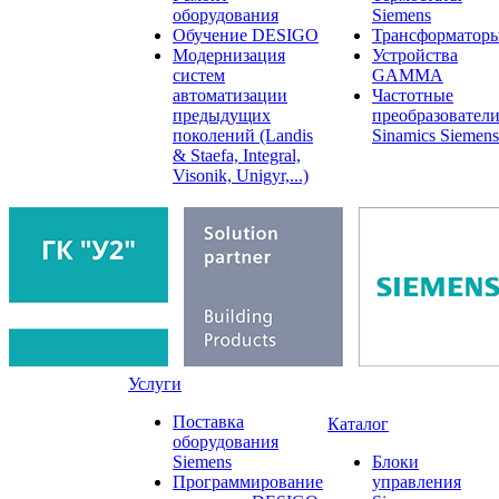
оборудования
Siemens
Обучение DESIGO
Трансформатор
Модернизация
Устройства
систем
GAMMA
автоматизации
Частотные
предыдущих
преобразовател
поколений (Landis
Sinamics Siemens
& Staefa, Integral,
Visonik, Unigyr,...)
Услуги
Поставка
Каталог
оборудования
Siemens
Блоки
Программирование
управления