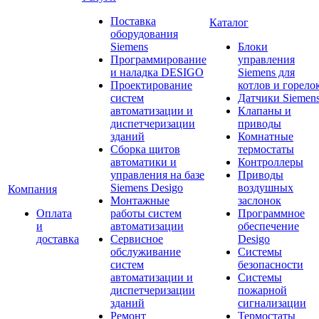
Поставка
Каталог
оборудования
Siemens
Блоки
Программирование
управления
и наладка DESIGO
Siemens для
Проектирование
котлов и горело
систем
Датчики Siemen
автоматизации и
Клапаны и
диспетчеризации
приводы
зданий
Комнатные
Сборка щитов
термостаты
автоматики и
Контроллеры
управления на базе
Приводы
Siemens Desigo
воздушных
Компания
Монтажные
заслонок
Оплата
работы систем
Программное
и
автоматизации
обеспечение
доставка
Сервисное
Desigo
обслуживание
Системы
систем
безопасности
автоматизации и
Системы
диспетчеризации
пожарной
зданий
сигнализации
Ремонт
Термостаты