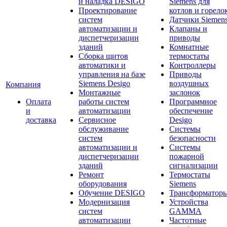
и наладка DESIGO
Siemens для
Проектирование
котлов и горело
систем
Датчики Siemen
автоматизации и
Клапаны и
диспетчеризации
приводы
зданий
Комнатные
Сборка щитов
термостаты
автоматики и
Контроллеры
управления на базе
Приводы
Siemens Desigo
воздушных
Компания
Монтажные
заслонок
Оплата
работы систем
Программное
и
автоматизации
обеспечение
доставка
Сервисное
Desigo
обслуживание
Системы
систем
безопасности
автоматизации и
Системы
диспетчеризации
пожарной
зданий
сигнализации
Ремонт
Термостаты
оборудования
Siemens
Обучение DESIGO
Трансформатор
Модернизация
Устройства
систем
GAMMA
автоматизации
Частотные