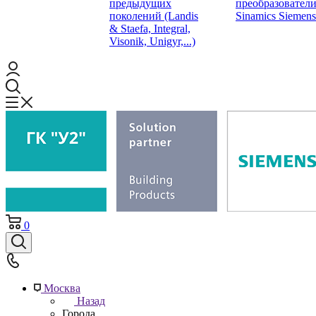
предыдущих
преобразовател
поколений (Landis
Sinamics Siemens
& Staefa, Integral,
Visonik, Unigyr,...)
0
Москва
Назад
Города