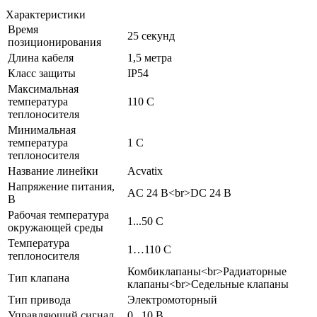
Характеристики
Время
25 секунд
позиционирования
Длина кабеля
1,5 метра
Класс защиты
IP54
Максимальная
температура
110 C
теплоносителя
Минимальная
температура
1 C
теплоносителя
Название линейки
Acvatix
Напряжение питания,
AC 24 В<br>DC 24 В
В
Рабочая температура
1...50 C
окружающей среды
Температура
1…110 C
теплоносителя
Комбиклапаны<br>Радиаторные
Тип клапана
клапаны<br>Седельные клапаны
Тип привода
Электромоторный
Управляющий сигнал
0...10 В