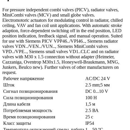
For pressure independent combi valves (PICV), radiator valves,
MiniCombi valves (MCV) and small globe valves.
Electromotoric actuators for modulating control in radiator, chilled
ceiling, VAV and fan coil unit applications. With automatic stroke
adaption, force-dependent switching off in the end position, LED
position indication, feedback signal, and manual operation. Suited
for use with Siemens PICV VPP46../VPI46.., Siemens radiator
valves VDN../VEN../VUN.., Siemens MiniCombi valves
VPD../VPE.., Siemens small valves VD1..CLC and on radiator
valves with M30 x 1.5 connection without adapter (Heimeier,
Cazzaniga, Oventrop M30x1.5, Honeywell-Braukmann, MNG,
Junkers, Beulco new). Further valves of other manufacturers on
request.
Рабочее напряжение
AC/DC 24 V
Шток
2.5 mm;5 мм
Сигнал позиционирования
DC 0...10 V
Сила позиционирования
100 Н
Длина кабеля
1,5 м
Потребляемая мощность
2.5 ВА
Время позиционирования
25 с
Класс защиты
IP54
Температура окружающей среды, работа
1…50 °C