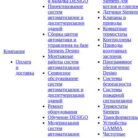
и наладка DESIGO
Siemens для
Проектирование
котлов и горело
систем
Датчики Siemen
автоматизации и
Клапаны и
диспетчеризации
приводы
зданий
Комнатные
Сборка щитов
термостаты
автоматики и
Контроллеры
управления на базе
Приводы
Siemens Desigo
воздушных
Компания
Монтажные
заслонок
Оплата
работы систем
Программное
и
автоматизации
обеспечение
доставка
Сервисное
Desigo
обслуживание
Системы
систем
безопасности
автоматизации и
Системы
диспетчеризации
пожарной
зданий
сигнализации
Ремонт
Термостаты
оборудования
Siemens
Обучение DESIGO
Трансформатор
Модернизация
Устройства
систем
GAMMA
автоматизации
Частотные