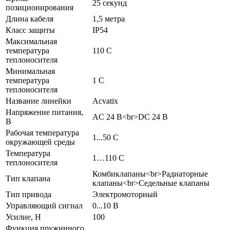
25 секунд
позиционирования
Длина кабеля
1,5 метра
Класс защиты
IP54
Максимальная
температура
110 C
теплоносителя
Минимальная
температура
1 C
теплоносителя
Название линейки
Acvatix
Напряжение питания,
AC 24 В<br>DC 24 В
В
Рабочая температура
1...50 C
окружающей среды
Температура
1…110 C
теплоносителя
Комбиклапаны<br>Радиаторные
Тип клапана
клапаны<br>Седельные клапаны
Тип привода
Электромоторный
Управляющий сигнал
0...10 В
Усилие, Н
100
Функция пружинного