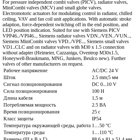
For pressure independent combi valves (PICV), radiator valves,
MiniCombi valves (MCV) and small globe valves.
Electromotoric actuators for modulating control in radiator, chilled
ceiling, VAV and fan coil unit applications. With automatic stroke
adaption, force-dependent switching off in the end position, and
LED position indication. Suited for use with Siemens PICV
VPP46../VPI46.., Siemens radiator valves VDN../VEN../VUN..,
Siemens MiniCombi valves VPD../VPE.., Siemens small valves
VD1..CLC and on radiator valves with M30 x 1.5 connection
without adapter (Heimeier, Cazzaniga, Oventrop M30x1.5,
Honeywell-Braukmann, MNG, Junkers, Beulco new). Further
valves of other manufacturers on request.
Рабочее напряжение
AC/DC 24 V
Шток
2.5 mm;5 мм
Сигнал позиционирования
DC 0...10 V
Сила позиционирования
100 Н
Длина кабеля
1,5 м
Потребляемая мощность
2.5 ВА
Время позиционирования
25 с
Класс защиты
IP54
Температура окружающей среды, работа
1…50 °C
Температура среды
1…110 °C
Размеры (Ш х В х Г)
88.6 x 81 x 51.4 мм