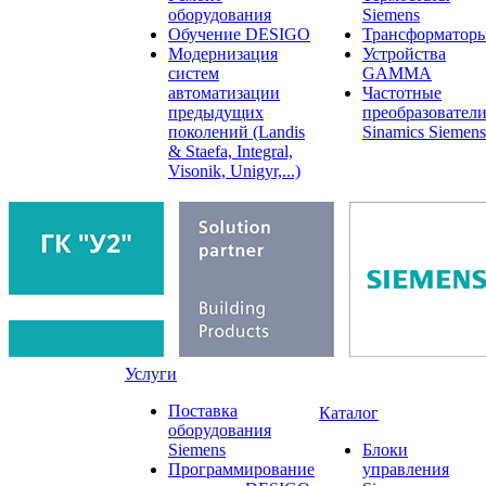
оборудования
Siemens
Обучение DESIGO
Трансформатор
Модернизация
Устройства
систем
GAMMA
автоматизации
Частотные
предыдущих
преобразовател
поколений (Landis
Sinamics Siemens
& Staefa, Integral,
Visonik, Unigyr,...)
Услуги
Поставка
Каталог
оборудования
Siemens
Блоки
Программирование
управления