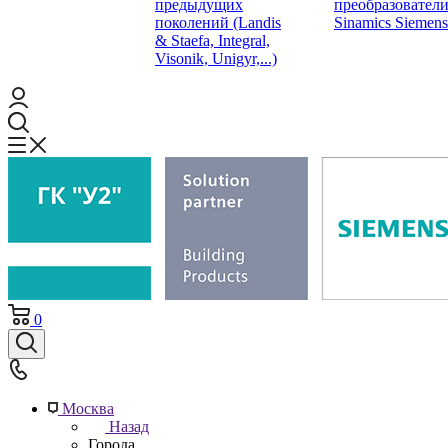
предыдущих
преобразовател
поколений (Landis
Sinamics Siemens
& Staefa, Integral,
Visonik, Unigyr,...)
0
Москва
Назад
Города