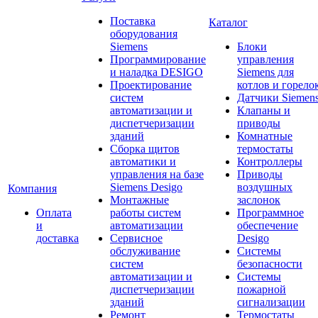
Поставка
Каталог
оборудования
Siemens
Блоки
Программирование
управления
и наладка DESIGO
Siemens для
Проектирование
котлов и горело
систем
Датчики Siemen
автоматизации и
Клапаны и
диспетчеризации
приводы
зданий
Комнатные
Сборка щитов
термостаты
автоматики и
Контроллеры
управления на базе
Приводы
Siemens Desigo
воздушных
Компания
Монтажные
заслонок
Оплата
работы систем
Программное
и
автоматизации
обеспечение
доставка
Сервисное
Desigo
обслуживание
Системы
систем
безопасности
автоматизации и
Системы
диспетчеризации
пожарной
зданий
сигнализации
Ремонт
Термостаты