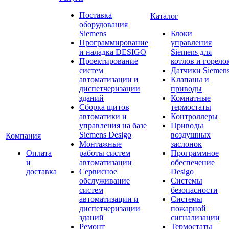
Поставка
Каталог
оборудования
Siemens
Блоки
Программирование
управления
и наладка DESIGO
Siemens для
Проектирование
котлов и горело
систем
Датчики Siemen
автоматизации и
Клапаны и
диспетчеризации
приводы
зданий
Комнатные
Сборка щитов
термостаты
автоматики и
Контроллеры
управления на базе
Приводы
Siemens Desigo
воздушных
Компания
Монтажные
заслонок
Оплата
работы систем
Программное
и
автоматизации
обеспечение
доставка
Сервисное
Desigo
обслуживание
Системы
систем
безопасности
автоматизации и
Системы
диспетчеризации
пожарной
зданий
сигнализации
Ремонт
Термостаты