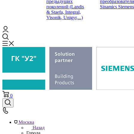
предыдущих
преобразовател
поколений (Landis
Sinamics Siemens
& Staefa, Integral,
Visonik, Unigyr,...)
0
Москва
Назад
Города