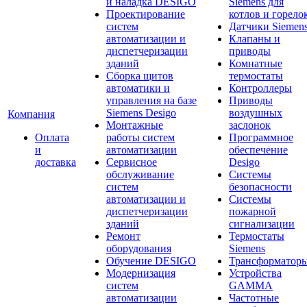
и наладка DESIGO
Siemens для
Проектирование
котлов и горело
систем
Датчики Siemen
автоматизации и
Клапаны и
диспетчеризации
приводы
зданий
Комнатные
Сборка щитов
термостаты
автоматики и
Контроллеры
управления на базе
Приводы
Siemens Desigo
воздушных
Компания
Монтажные
заслонок
Оплата
работы систем
Программное
и
автоматизации
обеспечение
доставка
Сервисное
Desigo
обслуживание
Системы
систем
безопасности
автоматизации и
Системы
диспетчеризации
пожарной
зданий
сигнализации
Ремонт
Термостаты
оборудования
Siemens
Обучение DESIGO
Трансформатор
Модернизация
Устройства
систем
GAMMA
автоматизации
Частотные