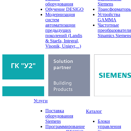
оборудования
Siemens
Обучение DESIGO
Трансформатор
Модернизация
Устройства
систем
GAMMA
автоматизации
Частотные
предыдущих
преобразовател
поколений (Landis
Sinamics Siemens
& Staefa, Integral,
Visonik, Unigyr,...)
Услуги
Поставка
Каталог
оборудования
Siemens
Блоки
Программирование
управления