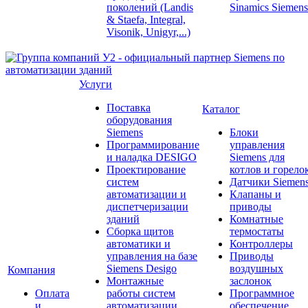
поколений (Landis
Sinamics Siemens
& Staefa, Integral,
Visonik, Unigyr,...)
Услуги
Поставка
Каталог
оборудования
Siemens
Блоки
Программирование
управления
и наладка DESIGO
Siemens для
Проектирование
котлов и горело
систем
Датчики Siemen
автоматизации и
Клапаны и
диспетчеризации
приводы
зданий
Комнатные
Сборка щитов
термостаты
автоматики и
Контроллеры
управления на базе
Приводы
Siemens Desigo
воздушных
Компания
Монтажные
заслонок
Оплата
работы систем
Программное
и
автоматизации
обеспечение