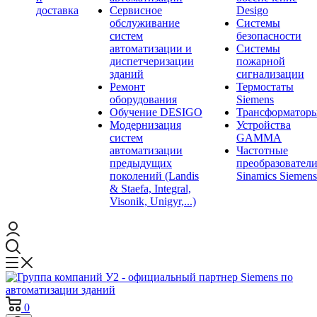
доставка
Сервисное
Desigo
обслуживание
Системы
систем
безопасности
автоматизации и
Системы
диспетчеризации
пожарной
зданий
сигнализации
Ремонт
Термостаты
оборудования
Siemens
Обучение DESIGO
Трансформатор
Модернизация
Устройства
систем
GAMMA
автоматизации
Частотные
предыдущих
преобразовател
поколений (Landis
Sinamics Siemens
& Staefa, Integral,
Visonik, Unigyr,...)
0