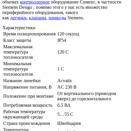
объемах
контроллерное
оборудование Сименс, в частности
Siemens Desigo , помимо этого у нас есть множество
периферийного оборудования, такого
как
датчики
,
клапаны
,
приводы
Siemens.
Характеристики
Время позиционирования
120 секунд
Класс защиты
IP54
Максимальная
температура
120 C
теплоносителя
Минимальная
температура
1 C
теплоносителя
Название линейки
Acvatix
Напряжение питания, В
AC 230 В
От вертикального (приводом
Положение при монтаже
вверх) до горизонтального
Потребляемая мощность
6.5 ВА
Рабочая температура
5…55 C
окружающей среды
Страна происхождения
Швейцария
Температура