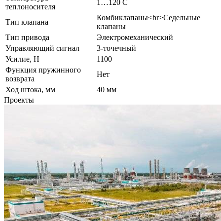
1…120 C
теплоносителя
Комбиклапаны<br>Седельные
Тип клапана
клапаны
Тип привода
Электромеханический
Управляющий сигнал
3-точечный
Усилие, Н
1100
Функция пружинного
Нет
возврата
Ход штока, мм
40 мм
Проекты