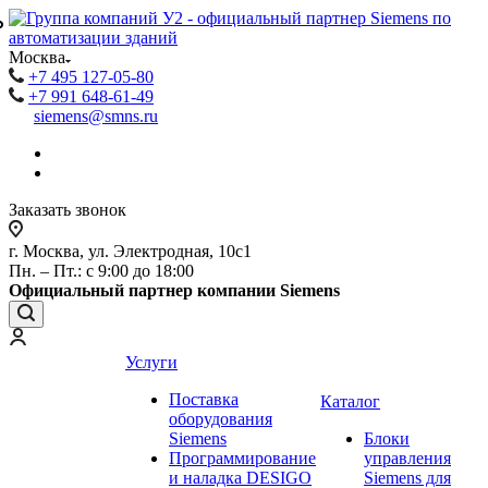
₽
₽
Москва
+7 495 127-05-80
+7 991 648-61-49
siemens@smns.ru
Заказать звонок
г. Москва, ул. Электродная, 10с1
Пн. – Пт.: с 9:00 до 18:00
Официальный партнер компании Siemens
Услуги
Поставка
Каталог
оборудования
Siemens
Блоки
Программирование
управления
и наладка DESIGO
Siemens для