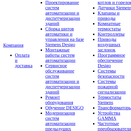
Проектирование
котлов и горело
систем
Датчики Siemen
автоматизации и
Клапаны и
диспетчеризации
приводы
зданий
Комнатные
Сборка щитов
термостаты
автоматики и
Контроллеры
управления на базе
Приводы
Siemens Desigo
воздушных
Компания
Монтажные
заслонок
Оплата
работы систем
Программное
и
автоматизации
обеспечение
доставка
Сервисное
Desigo
обслуживание
Системы
систем
безопасности
автоматизации и
Системы
диспетчеризации
пожарной
зданий
сигнализации
Ремонт
Термостаты
оборудования
Siemens
Обучение DESIGO
Трансформатор
Модернизация
Устройства
систем
GAMMA
автоматизации
Частотные
предыдущих
преобразовател