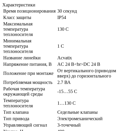
Характеристики
Время позиционирования
30 секунд
Класс защиты
IP54
Максимальная
температура
130 C
теплоносителя
Минимальная
температура
1 C
теплоносителя
Название линейки
Acvatix
Напряжение питания, В
AC 24 В<br>DC 24 В
От вертикального (приводом
Положение при монтаже
вверх) до горизонтального
Потребляемая мощность
2.7 ВА
Рабочая температура
-15…55 C
окружающей среды
Температура
1…130 C
теплоносителя
Тип клапана
Седельные клапаны
Тип привода
Электромеханический
Управляющий сигнал
3-точечный