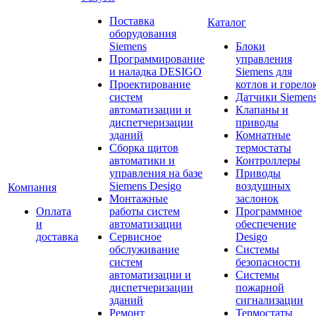
Поставка
Каталог
оборудования
Siemens
Блоки
Программирование
управления
и наладка DESIGO
Siemens для
Проектирование
котлов и горело
систем
Датчики Siemen
автоматизации и
Клапаны и
диспетчеризации
приводы
зданий
Комнатные
Сборка щитов
термостаты
автоматики и
Контроллеры
управления на базе
Приводы
Siemens Desigo
воздушных
Компания
Монтажные
заслонок
Оплата
работы систем
Программное
и
автоматизации
обеспечение
доставка
Сервисное
Desigo
обслуживание
Системы
систем
безопасности
автоматизации и
Системы
диспетчеризации
пожарной
зданий
сигнализации
Ремонт
Термостаты