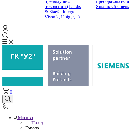
предыдущих
преобразовател
поколений (Landis
Sinamics Siemens
& Staefa, Integral,
Visonik, Unigyr,...)
0
Москва
Назад
Города