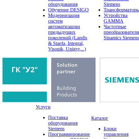
оборудования
Siemens
Обучение DESIGO
Трансформатор
Модернизация
Устройства
систем
GAMMA
автоматизации
Частотные
предыдущих
преобразовател
поколений (Landis
Sinamics Siemens
& Staefa, Integral,
Visonik, Unigyr,...)
Услуги
Поставка
Каталог
оборудования
Siemens
Блоки
Программирование
управления