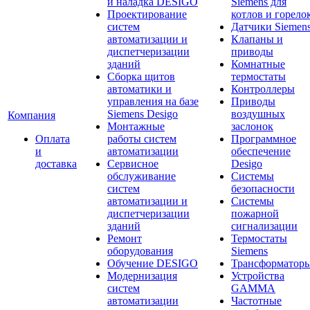
и наладка DESIGO
Siemens для
Проектирование
котлов и горело
систем
Датчики Siemen
автоматизации и
Клапаны и
диспетчеризации
приводы
зданий
Комнатные
Сборка щитов
термостаты
автоматики и
Контроллеры
управления на базе
Приводы
Siemens Desigo
воздушных
Компания
Монтажные
заслонок
Оплата
работы систем
Программное
и
автоматизации
обеспечение
доставка
Сервисное
Desigo
обслуживание
Системы
систем
безопасности
автоматизации и
Системы
диспетчеризации
пожарной
зданий
сигнализации
Ремонт
Термостаты
оборудования
Siemens
Обучение DESIGO
Трансформатор
Модернизация
Устройства
систем
GAMMA
автоматизации
Частотные