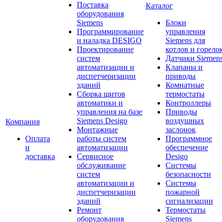
Поставка
Каталог
оборудования
Siemens
Блоки
Программирование
управления
и наладка DESIGO
Siemens для
Проектирование
котлов и горело
систем
Датчики Siemen
автоматизации и
Клапаны и
диспетчеризации
приводы
зданий
Комнатные
Сборка щитов
термостаты
автоматики и
Контроллеры
управления на базе
Приводы
Siemens Desigo
воздушных
Компания
Монтажные
заслонок
Оплата
работы систем
Программное
и
автоматизации
обеспечение
доставка
Сервисное
Desigo
обслуживание
Системы
систем
безопасности
автоматизации и
Системы
диспетчеризации
пожарной
зданий
сигнализации
Ремонт
Термостаты
оборудования
Siemens