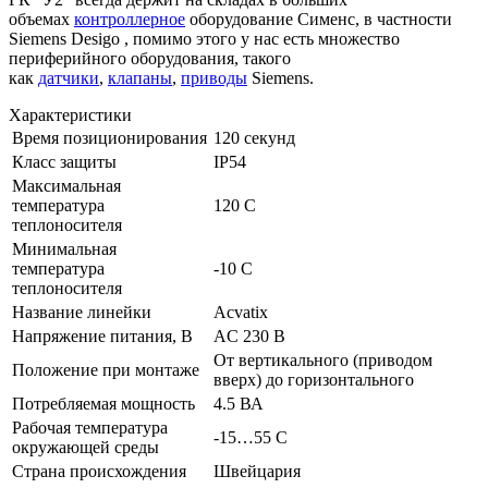
объемах
контроллерное
оборудование Сименс, в частности
Siemens Desigo , помимо этого у нас есть множество
периферийного оборудования, такого
как
датчики
,
клапаны
,
приводы
Siemens.
Характеристики
Время позиционирования
120 секунд
Класс защиты
IP54
Максимальная
температура
120 C
теплоносителя
Минимальная
температура
-10 C
теплоносителя
Название линейки
Acvatix
Напряжение питания, В
AC 230 В
От вертикального (приводом
Положение при монтаже
вверх) до горизонтального
Потребляемая мощность
4.5 ВА
Рабочая температура
-15…55 C
окружающей среды
Страна происхождения
Швейцария