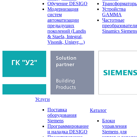
Обучение DESIGO
Трансформатор
Модернизация
Устройства
систем
GAMMA
автоматизации
Частотные
предыдущих
преобразовател
поколений (Landis
Sinamics Siemens
& Staefa, Integral,
Visonik, Unigyr,...)
Услуги
Поставка
Каталог
оборудования
Siemens
Блоки
Программирование
управления
и наладка DESIGO
Siemens для