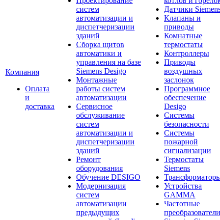
Проектирование
котлов и горело
систем
Датчики Siemen
автоматизации и
Клапаны и
диспетчеризации
приводы
зданий
Комнатные
Сборка щитов
термостаты
автоматики и
Контроллеры
управления на базе
Приводы
Siemens Desigo
воздушных
Компания
Монтажные
заслонок
Оплата
работы систем
Программное
и
автоматизации
обеспечение
доставка
Сервисное
Desigo
обслуживание
Системы
систем
безопасности
автоматизации и
Системы
диспетчеризации
пожарной
зданий
сигнализации
Ремонт
Термостаты
оборудования
Siemens
Обучение DESIGO
Трансформатор
Модернизация
Устройства
систем
GAMMA
автоматизации
Частотные
предыдущих
преобразовател