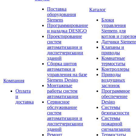
Поставка
Каталог
оборудования
Siemens
Блоки
Программирование
управления
и наладка DESIGO
Siemens для
Проектирование
котлов и горело
систем
Датчики Siemen
автоматизации и
Клапаны и
диспетчеризации
приводы
зданий
Комнатные
Сборка щитов
термостаты
автоматики и
Контроллеры
управления на базе
Приводы
Siemens Desigo
воздушных
Компания
Монтажные
заслонок
Оплата
работы систем
Программное
и
автоматизации
обеспечение
доставка
Сервисное
Desigo
обслуживание
Системы
систем
безопасности
автоматизации и
Системы
диспетчеризации
пожарной
зданий
сигнализации
Ремонт
Термостаты