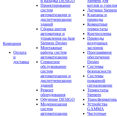
и наладка DESIGO
Siemens для
Проектирование
котлов и горело
систем
Датчики Siemen
автоматизации и
Клапаны и
диспетчеризации
приводы
зданий
Комнатные
Сборка щитов
термостаты
автоматики и
Контроллеры
управления на базе
Приводы
Siemens Desigo
воздушных
Компания
Монтажные
заслонок
Оплата
работы систем
Программное
и
автоматизации
обеспечение
доставка
Сервисное
Desigo
обслуживание
Системы
систем
безопасности
автоматизации и
Системы
диспетчеризации
пожарной
зданий
сигнализации
Ремонт
Термостаты
оборудования
Siemens
Обучение DESIGO
Трансформатор
Модернизация
Устройства
систем
GAMMA
автоматизации
Частотные