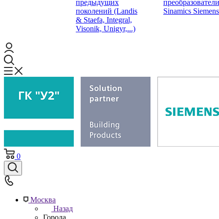
предыдущих
преобразовател
поколений (Landis
Sinamics Siemens
& Staefa, Integral,
Visonik, Unigyr,...)
0
Москва
Назад
Города