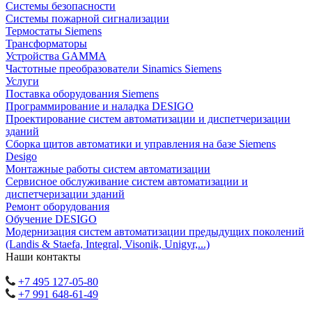
Системы безопасности
Системы пожарной сигнализации
Термостаты Siemens
Трансформаторы
Устройства GAMMA
Частотные преобразователи Sinamics Siemens
Услуги
Поставка оборудования Siemens
Программирование и наладка DESIGO
Проектирование систем автоматизации и диспетчеризации
зданий
Сборка щитов автоматики и управления на базе Siemens
Desigo
Монтажные работы систем автоматизации
Сервисное обслуживание систем автоматизации и
диспетчеризации зданий
Ремонт оборудования
Обучение DESIGO
Модернизация систем автоматизации предыдущих поколений
(Landis & Staefa, Integral, Visonik, Unigyr,...)
Наши контакты
+7 495 127-05-80
+7 991 648-61-49