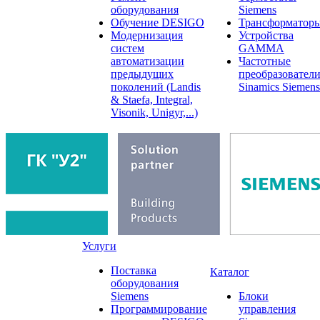
оборудования
Siemens
Обучение DESIGO
Трансформатор
Модернизация
Устройства
систем
GAMMA
автоматизации
Частотные
предыдущих
преобразовател
поколений (Landis
Sinamics Siemens
& Staefa, Integral,
Visonik, Unigyr,...)
Услуги
Поставка
Каталог
оборудования
Siemens
Блоки
Программирование
управления