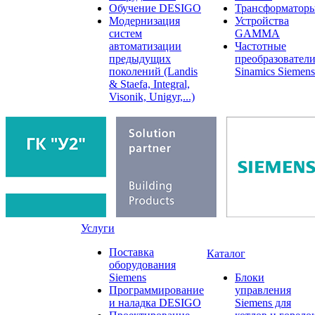
Обучение DESIGO
Трансформатор
Модернизация
Устройства
систем
GAMMA
автоматизации
Частотные
предыдущих
преобразовател
поколений (Landis
Sinamics Siemens
& Staefa, Integral,
Visonik, Unigyr,...)
Услуги
Поставка
Каталог
оборудования
Siemens
Блоки
Программирование
управления
и наладка DESIGO
Siemens для