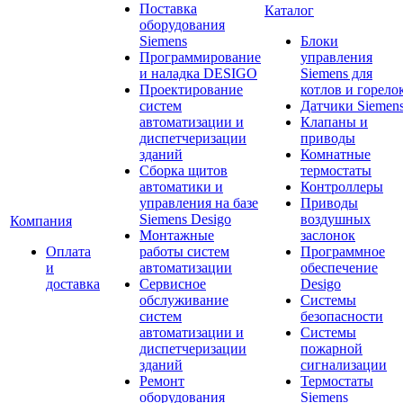
Поставка
Каталог
оборудования
Siemens
Блоки
Программирование
управления
и наладка DESIGO
Siemens для
Проектирование
котлов и горело
систем
Датчики Siemen
автоматизации и
Клапаны и
диспетчеризации
приводы
зданий
Комнатные
Сборка щитов
термостаты
автоматики и
Контроллеры
управления на базе
Приводы
Siemens Desigo
воздушных
Компания
Монтажные
заслонок
Оплата
работы систем
Программное
и
автоматизации
обеспечение
доставка
Сервисное
Desigo
обслуживание
Системы
систем
безопасности
автоматизации и
Системы
диспетчеризации
пожарной
зданий
сигнализации
Ремонт
Термостаты
оборудования
Siemens