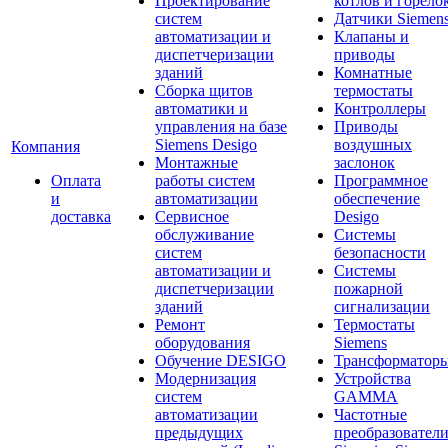
Проектирование
котлов и горело
систем
Датчики Siemen
автоматизации и
Клапаны и
диспетчеризации
приводы
зданий
Комнатные
Сборка щитов
термостаты
автоматики и
Контроллеры
управления на базе
Приводы
Siemens Desigo
воздушных
Компания
Монтажные
заслонок
Оплата
работы систем
Программное
и
автоматизации
обеспечение
доставка
Сервисное
Desigo
обслуживание
Системы
систем
безопасности
автоматизации и
Системы
диспетчеризации
пожарной
зданий
сигнализации
Ремонт
Термостаты
оборудования
Siemens
Обучение DESIGO
Трансформатор
Модернизация
Устройства
систем
GAMMA
автоматизации
Частотные
предыдущих
преобразовател