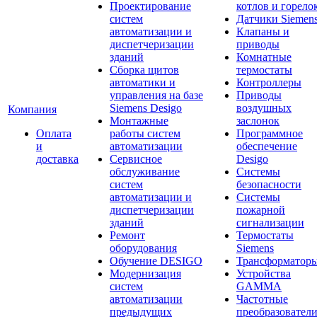
Проектирование
котлов и горело
систем
Датчики Siemen
автоматизации и
Клапаны и
диспетчеризации
приводы
зданий
Комнатные
Сборка щитов
термостаты
автоматики и
Контроллеры
управления на базе
Приводы
Siemens Desigo
воздушных
Компания
Монтажные
заслонок
Оплата
работы систем
Программное
и
автоматизации
обеспечение
доставка
Сервисное
Desigo
обслуживание
Системы
систем
безопасности
автоматизации и
Системы
диспетчеризации
пожарной
зданий
сигнализации
Ремонт
Термостаты
оборудования
Siemens
Обучение DESIGO
Трансформатор
Модернизация
Устройства
систем
GAMMA
автоматизации
Частотные
предыдущих
преобразовател