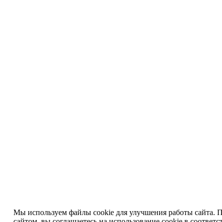
Мы используем файлы cookie для улучшения работы сайта. 
сайтом, вы
соглашаетесь на использование cookie
в соответс