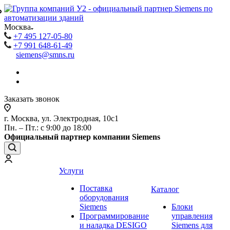
₽
₽
Москва
+7 495 127-05-80
+7 991 648-61-49
siemens@smns.ru
Заказать звонок
г. Москва, ул. Электродная, 10с1
Пн. – Пт.: с 9:00 до 18:00
Официальный партнер компании Siemens
Услуги
Поставка
Каталог
оборудования
Siemens
Блоки
Программирование
управления
и наладка DESIGO
Siemens для