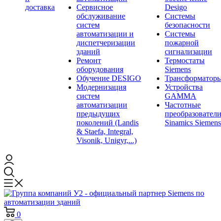
доставка
Сервисное
Desigo
обслуживание
Системы
систем
безопасности
автоматизации и
Системы
диспетчеризации
пожарной
зданий
сигнализации
Ремонт
Термостаты
оборудования
Siemens
Обучение DESIGO
Трансформатор
Модернизация
Устройства
систем
GAMMA
автоматизации
Частотные
предыдущих
преобразовател
поколений (Landis
Sinamics Siemens
& Staefa, Integral,
Visonik, Unigyr,...)
0