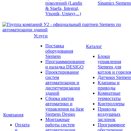
поколений (Landis
Sinamics Siemens
& Staefa, Integral,
Visonik, Unigyr,...)
Услуги
Поставка
Каталог
оборудования
Siemens
Блоки
Программирование
управления
и наладка DESIGO
Siemens для
Проектирование
котлов и горело
систем
Датчики Siemen
автоматизации и
Клапаны и
диспетчеризации
приводы
зданий
Комнатные
Сборка щитов
термостаты
автоматики и
Контроллеры
управления на базе
Приводы
Siemens Desigo
воздушных
Компания
Монтажные
заслонок
Оплата
работы систем
Программное
и
автоматизации
обеспечение