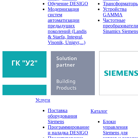
Обучение DESIGO
Трансформатор
Модернизация
Устройства
систем
GAMMA
автоматизации
Частотные
предыдущих
преобразовател
поколений (Landis
Sinamics Siemens
& Staefa, Integral,
Visonik, Unigyr,...)
Услуги
Поставка
Каталог
оборудования
Siemens
Блоки
Программирование
управления
и наладка DESIGO
Siemens для