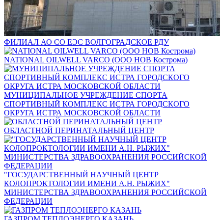
ФИЛИАЛ АО СО ЕЭС ВОЛГОГРАДСКОЕ РДУ
NATIONAL OILWELL VARCO (ООО НОВ Кострома)
МУНИЦИПАЛЬНОЕ УЧРЕЖДЕНИЕ СПОРТА
СПОРТИВНЫЙ КОМПЛЕКС ИСТРА ГОРОДСКОГО
ОКРУГА ИСТРА МОСКОВСКОЙ ОБЛАСТИ
ОБЛАСТНОЙ ПЕРИНАТАЛЬНЫЙ ЦЕНТР
"ГОСУДАРСТВЕННЫЙ НАУЧНЫЙ ЦЕНТР
КОЛОПРОКТОЛОГИИ ИМЕНИ А.Н. РЫЖИХ"
МИНИСТЕРСТВА ЗДРАВООХРАНЕНИЯ РОССИЙСКОЙ
ФЕДЕРАЦИИ
ГАЗПРОМ ТЕПЛОЭНЕРГО КАЗАНЬ