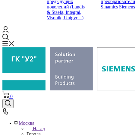
предыдущих
преобразовател
поколений (Landis
Sinamics Siemens
& Staefa, Integral,
Visonik, Unigyr,...)
0
Москва
Назад
Города