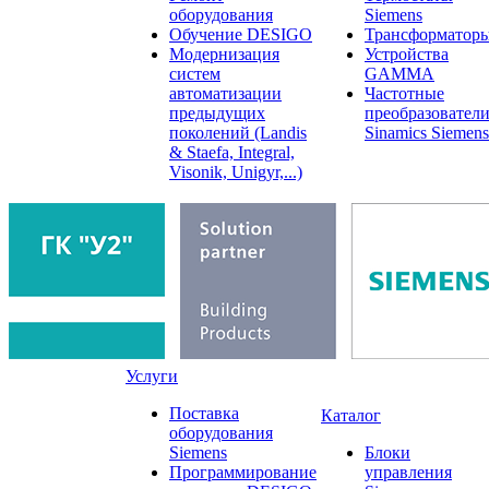
оборудования
Siemens
Обучение DESIGO
Трансформатор
Модернизация
Устройства
систем
GAMMA
автоматизации
Частотные
предыдущих
преобразовател
поколений (Landis
Sinamics Siemens
& Staefa, Integral,
Visonik, Unigyr,...)
Услуги
Поставка
Каталог
оборудования
Siemens
Блоки
Программирование
управления