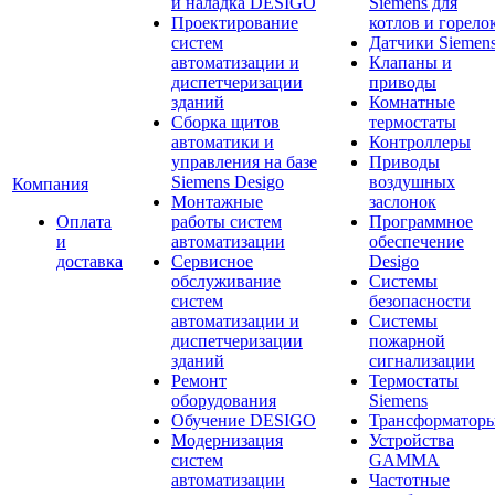
и наладка DESIGO
Siemens для
Проектирование
котлов и горело
систем
Датчики Siemen
автоматизации и
Клапаны и
диспетчеризации
приводы
зданий
Комнатные
Сборка щитов
термостаты
автоматики и
Контроллеры
управления на базе
Приводы
Siemens Desigo
воздушных
Компания
Монтажные
заслонок
Оплата
работы систем
Программное
и
автоматизации
обеспечение
доставка
Сервисное
Desigo
обслуживание
Системы
систем
безопасности
автоматизации и
Системы
диспетчеризации
пожарной
зданий
сигнализации
Ремонт
Термостаты
оборудования
Siemens
Обучение DESIGO
Трансформатор
Модернизация
Устройства
систем
GAMMA
автоматизации
Частотные