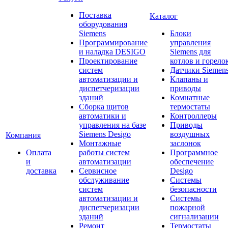
Поставка
Каталог
оборудования
Siemens
Блоки
Программирование
управления
и наладка DESIGO
Siemens для
Проектирование
котлов и горело
систем
Датчики Siemen
автоматизации и
Клапаны и
диспетчеризации
приводы
зданий
Комнатные
Сборка щитов
термостаты
автоматики и
Контроллеры
управления на базе
Приводы
Siemens Desigo
воздушных
Компания
Монтажные
заслонок
Оплата
работы систем
Программное
и
автоматизации
обеспечение
доставка
Сервисное
Desigo
обслуживание
Системы
систем
безопасности
автоматизации и
Системы
диспетчеризации
пожарной
зданий
сигнализации
Ремонт
Термостаты