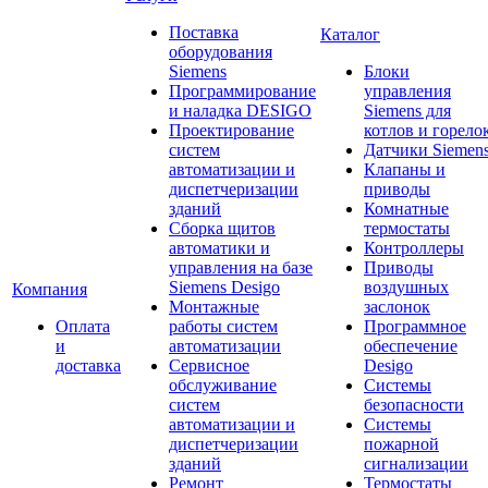
Поставка
Каталог
оборудования
Siemens
Блоки
Программирование
управления
и наладка DESIGO
Siemens для
Проектирование
котлов и горело
систем
Датчики Siemen
автоматизации и
Клапаны и
диспетчеризации
приводы
зданий
Комнатные
Сборка щитов
термостаты
автоматики и
Контроллеры
управления на базе
Приводы
Siemens Desigo
воздушных
Компания
Монтажные
заслонок
Оплата
работы систем
Программное
и
автоматизации
обеспечение
доставка
Сервисное
Desigo
обслуживание
Системы
систем
безопасности
автоматизации и
Системы
диспетчеризации
пожарной
зданий
сигнализации
Ремонт
Термостаты