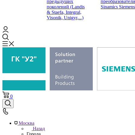
предыдущих
преобразовател
поколений (Landis
Sinamics Siemens
& Staefa, Integral,
Visonik, Unigyr,...)
0
Москва
Назад
Города