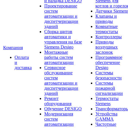
и наладка DESIGO
Siemens для
Проектирование
котлов и горело
систем
Датчики Siemen
автоматизации и
Клапаны и
диспетчеризации
приводы
зданий
Комнатные
Сборка щитов
термостаты
автоматики и
Контроллеры
управления на базе
Приводы
Siemens Desigo
воздушных
Компания
Монтажные
заслонок
Оплата
работы систем
Программное
и
автоматизации
обеспечение
доставка
Сервисное
Desigo
обслуживание
Системы
систем
безопасности
автоматизации и
Системы
диспетчеризации
пожарной
зданий
сигнализации
Ремонт
Термостаты
оборудования
Siemens
Обучение DESIGO
Трансформатор
Модернизация
Устройства
систем
GAMMA
автоматизации
Частотные