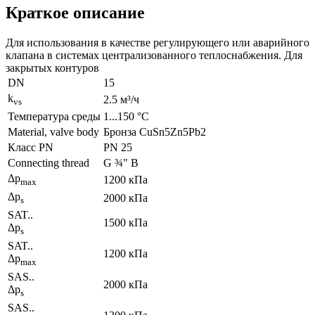
Краткое описание
Для использования в качестве регулирующего или аварийного
клапана в системах централизованного теплоснабжения. Для
закрытых контуров
DN
15
k
2.5 м³/ч
vs
Температура среды
1...150 °C
Material, valve body
Бронза CuSn5Zn5Pb2
Класс PN
PN 25
Connecting thread
G ¾" B
Δp
1200 кПа
max
Δp
2000 кПа
s
SAT..
1500 кПа
Δp
s
SAT..
1200 кПа
Δp
max
SAS..
2000 кПа
Δp
s
SAS..