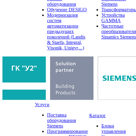
оборудования
Siemens
Обучение DESIGO
Трансформатор
Модернизация
Устройства
систем
GAMMA
автоматизации
Частотные
предыдущих
преобразовател
поколений (Landis
Sinamics Siemens
& Staefa, Integral,
Visonik, Unigyr,...)
Услуги
Поставка
Каталог
оборудования
Siemens
Блоки
Программирование
управления