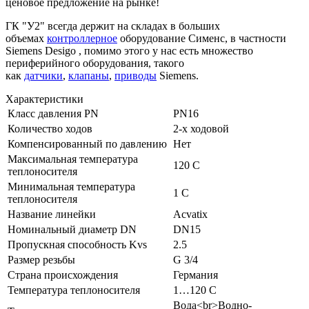
ценовое предложение на рынке!
ГК "У2" всегда держит на складах в больших
объемах
контроллерное
оборудование Сименс, в частности
Siemens Desigo , помимо этого у нас есть множество
периферийного оборудования, такого
как
датчики
,
клапаны
,
приводы
Siemens.
Характеристики
Класс давления PN
PN16
Количество ходов
2-х ходовой
Компенсированный по давлению
Нет
Максимальная температура
120 C
теплоносителя
Минимальная температура
1 C
теплоносителя
Название линейки
Acvatix
Номинальный диаметр DN
DN15
Пропускная способность Kvs
2.5
Размер резьбы
G 3/4
Страна происхождения
Германия
Температура теплоносителя
1…120 C
Вода<br>Водно-