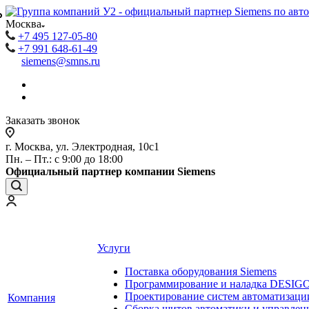
₽
₽
Москва
+7 495 127-05-80
+7 991 648-61-49
siemens@smns.ru
Заказать звонок
г. Москва, ул. Электродная, 10с1
Пн. – Пт.: с 9:00 до 18:00
Официальный партнер компании Siemens
Услуги
Поставка оборудования Siemens
Программирование и наладка DESIG
Проектирование систем автоматизаци
Компания
Сборка щитов автоматики и управления