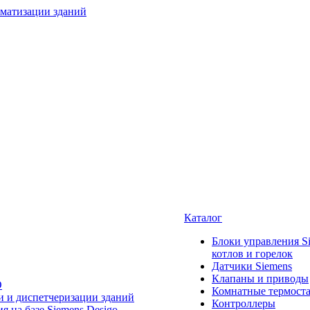
Каталог
Блоки управления S
котлов и горелок
Датчики Siemens
Клапаны и приводы
O
Комнатные термост
и и диспетчеризации зданий
Контроллеры
 на базе Siemens Desigo