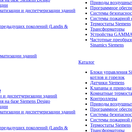
Приводы воздушных
ации
Программное обеспе
матизации и диспетчеризации зданий
Системы безопасно
Системы пожарной 
Термостаты Siemens
предыдущих поколений (Landis &
Трансформаторы
Устройства GAMM
Частотные преобраз
Sinamics Siemens
Каталог
Блоки управления S
котлов и горелок
Датчики Siemens
Клапаны и приводы
O
Комнатные термост
и и диспетчеризации зданий
Контроллеры
 на базе Siemens Desigo
Приводы воздушных
ации
Программное обеспе
матизации и диспетчеризации зданий
Системы безопасно
Системы пожарной 
Термостаты Siemens
предыдущих поколений (Landis &
Трансформаторы