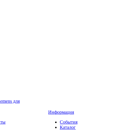
iemens для
Информация
аты
События
Каталог