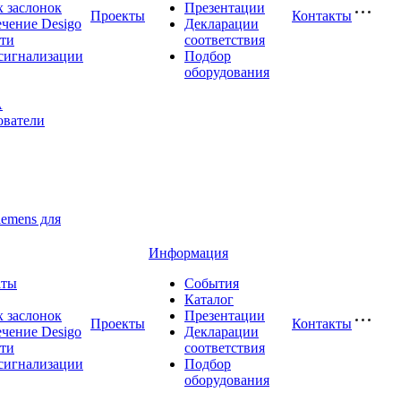
 заслонок
Презентации
Проекты
Контакты
чение Desigo
Декларации
сти
соответствия
сигнализации
Подбор
оборудования
A
ователи
iemens для
Информация
аты
События
Каталог
 заслонок
Презентации
Проекты
Контакты
чение Desigo
Декларации
сти
соответствия
сигнализации
Подбор
оборудования