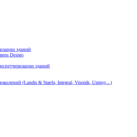
ризации зданий
mens Desigo
диспетчеризации зданий
ний (Landis & Staefa, Integral, Visonik, Unigyr,...)