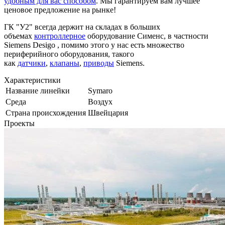
удобным для вас способом
. Мы гарантируем вам лучшее
ценовое предложение на рынке!
ГК "У2" всегда держит на складах в больших
объемах
контроллерное
оборудование Сименс, в частности
Siemens Desigo , помимо этого у нас есть множество
периферийного оборудования, такого
как
датчики
,
клапаны
,
приводы
Siemens.
Характеристики
Название линейки
Symaro
Среда
Воздух
Страна происхождения
Швейцария
Проекты