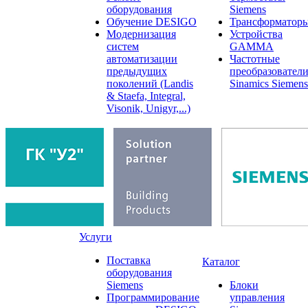
оборудования
Siemens
Обучение DESIGO
Трансформатор
Модернизация
Устройства
систем
GAMMA
автоматизации
Частотные
предыдущих
преобразовател
поколений (Landis
Sinamics Siemens
& Staefa, Integral,
Visonik, Unigyr,...)
Услуги
Поставка
Каталог
оборудования
Siemens
Блоки
Программирование
управления