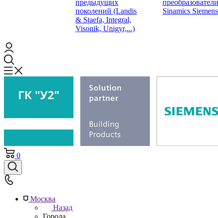
предыдущих
преобразовател
поколений (Landis
Sinamics Siemens
& Staefa, Integral,
Visonik, Unigyr,...)
0
Москва
Назад
Города