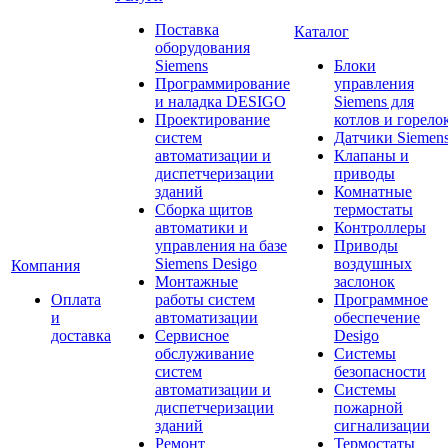
Поставка
Каталог
оборудования
Siemens
Блоки
Программирование
управления
и наладка DESIGO
Siemens для
Проектирование
котлов и горело
систем
Датчики Siemen
автоматизации и
Клапаны и
диспетчеризации
приводы
зданий
Комнатные
Сборка щитов
термостаты
автоматики и
Контроллеры
управления на базе
Приводы
Siemens Desigo
воздушных
Компания
Монтажные
заслонок
Оплата
работы систем
Программное
и
автоматизации
обеспечение
доставка
Сервисное
Desigo
обслуживание
Системы
систем
безопасности
автоматизации и
Системы
диспетчеризации
пожарной
зданий
сигнализации
Ремонт
Термостаты