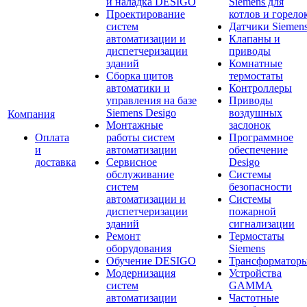
и наладка DESIGO
Siemens для
Проектирование
котлов и горело
систем
Датчики Siemen
автоматизации и
Клапаны и
диспетчеризации
приводы
зданий
Комнатные
Сборка щитов
термостаты
автоматики и
Контроллеры
управления на базе
Приводы
Siemens Desigo
воздушных
Компания
Монтажные
заслонок
Оплата
работы систем
Программное
и
автоматизации
обеспечение
доставка
Сервисное
Desigo
обслуживание
Системы
систем
безопасности
автоматизации и
Системы
диспетчеризации
пожарной
зданий
сигнализации
Ремонт
Термостаты
оборудования
Siemens
Обучение DESIGO
Трансформатор
Модернизация
Устройства
систем
GAMMA
автоматизации
Частотные