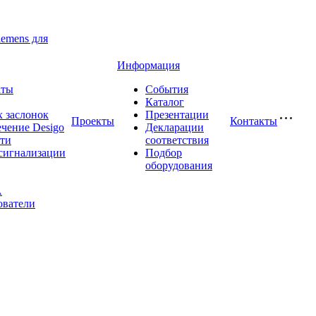
iemens для
Информация
аты
События
Каталог
 заслонок
Презентации
Проекты
Контакты
чение Desigo
Декларации
сти
соответствия
сигнализации
Подбор
оборудования
A
ователи