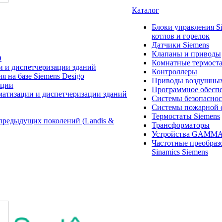
Каталог
Блоки управления S
котлов и горелок
Датчики Siemens
Клапаны и приводы
O
Комнатные термост
и и диспетчеризации зданий
Контроллеры
 на базе Siemens Desigo
Приводы воздушных
ации
Программное обеспе
матизации и диспетчеризации зданий
Системы безопасно
Системы пожарной 
Термостаты Siemens
предыдущих поколений (Landis &
Трансформаторы
Устройства GAMM
Частотные преобраз
Sinamics Siemens