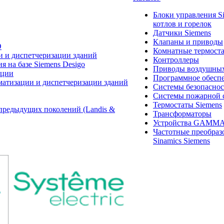
Блоки управления S
котлов и горелок
Датчики Siemens
Клапаны и приводы
O
Комнатные термост
и и диспетчеризации зданий
Контроллеры
 на базе Siemens Desigo
Приводы воздушных
ации
Программное обеспе
матизации и диспетчеризации зданий
Системы безопасно
Системы пожарной 
Термостаты Siemens
предыдущих поколений (Landis &
Трансформаторы
Устройства GAMM
Частотные преобраз
Sinamics Siemens