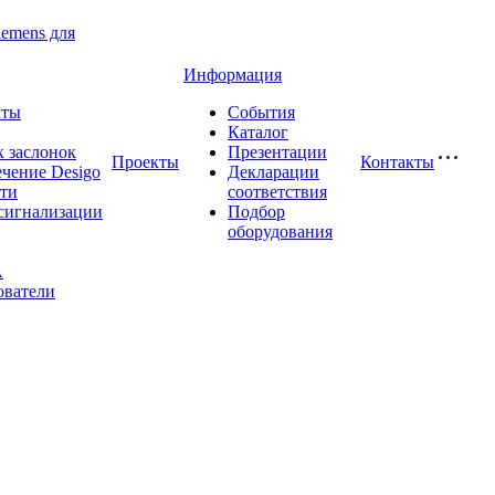
iemens для
Информация
аты
События
Каталог
 заслонок
Презентации
Проекты
Контакты
чение Desigo
Декларации
сти
соответствия
сигнализации
Подбор
оборудования
A
ователи