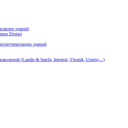
ризации зданий
mens Desigo
диспетчеризации зданий
ний (Landis & Staefa, Integral, Visonik, Unigyr,...)